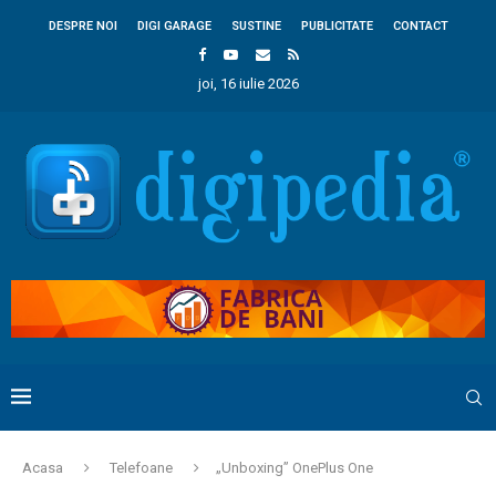
DESPRE NOI
DIGI GARAGE
SUSTINE
PUBLICITATE
CONTACT
joi, 16 iulie 2026
Acasa
Telefoane
„Unboxing” OnePlus One