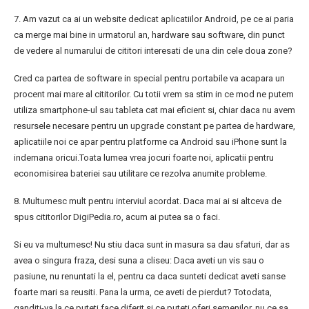
7. Am vazut ca ai un website dedicat aplicatiilor Android, pe ce ai paria
ca merge mai bine in urmatorul an, hardware sau software, din punct
de vedere al numarului de cititori interesati de una din cele doua zone?
Cred ca partea de software in special pentru portabile va acapara un
procent mai mare al cititorilor. Cu totii vrem sa stim in ce mod ne putem
utiliza smartphone-ul sau tableta cat mai eficient si, chiar daca nu avem
resursele necesare pentru un upgrade constant pe partea de hardware,
aplicatiile noi ce apar pentru platforme ca Android sau iPhone sunt la
indemana oricui.Toata lumea vrea jocuri foarte noi, aplicatii pentru
economisirea bateriei sau utilitare ce rezolva anumite probleme.
8. Multumesc mult pentru interviul acordat. Daca mai ai si altceva de
spus cititorilor DigiPedia.ro, acum ai putea sa o faci.
Si eu va multumesc! Nu stiu daca sunt in masura sa dau sfaturi, dar as
avea o singura fraza, desi suna a cliseu: Daca aveti un vis sau o
pasiune, nu renuntati la el, pentru ca daca sunteti dedicat aveti sanse
foarte mari sa reusiti. Pana la urma, ce aveti de pierdut? Totodata,
ganditi-va la ce puteti face diferit si ce puteti oferi semenilor, nu ce sa