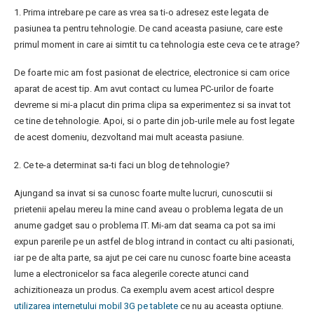
1. Prima intrebare pe care as vrea sa ti-o adresez este legata de
pasiunea ta pentru tehnologie. De cand aceasta pasiune, care este
primul moment in care ai simtit tu ca tehnologia este ceva ce te atrage?
De foarte mic am fost pasionat de electrice, electronice si cam orice
aparat de acest tip. Am avut contact cu lumea PC-urilor de foarte
devreme si mi-a placut din prima clipa sa experimentez si sa invat tot
ce tine de tehnologie. Apoi, si o parte din job-urile mele au fost legate
de acest domeniu, dezvoltand mai mult aceasta pasiune.
2. Ce te-a determinat sa-ti faci un blog de tehnologie?
Ajungand sa invat si sa cunosc foarte multe lucruri, cunoscutii si
prietenii apelau mereu la mine cand aveau o problema legata de un
anume gadget sau o problema IT. Mi-am dat seama ca pot sa imi
expun parerile pe un astfel de blog intrand in contact cu alti pasionati,
iar pe de alta parte, sa ajut pe cei care nu cunosc foarte bine aceasta
lume a electronicelor sa faca alegerile corecte atunci cand
achizitioneaza un produs. Ca exemplu avem acest articol despre
utilizarea internetului mobil 3G pe tablete
ce nu au aceasta optiune.