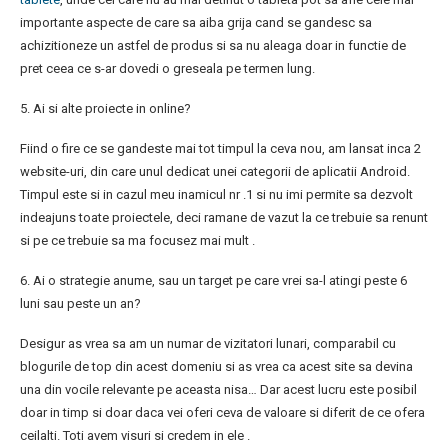
importante aspecte de care sa aiba grija cand se gandesc sa
achizitioneze un astfel de produs si sa nu aleaga doar in functie de
pret ceea ce s-ar dovedi o greseala pe termen lung.
5. Ai si alte proiecte in online?
Fiind o fire ce se gandeste mai tot timpul la ceva nou, am lansat inca 2
website-uri, din care unul dedicat unei categorii de aplicatii Android.
Timpul este si in cazul meu inamicul nr .1 si nu imi permite sa dezvolt
indeajuns toate proiectele, deci ramane de vazut la ce trebuie sa renunt
si pe ce trebuie sa ma focusez mai mult .
6. Ai o strategie anume, sau un target pe care vrei sa-l atingi peste 6
luni sau peste un an?
Desigur as vrea sa am un numar de vizitatori lunari, comparabil cu
blogurile de top din acest domeniu si as vrea ca acest site sa devina
una din vocile relevante pe aceasta nisa… Dar acest lucru este posibil
doar in timp si doar daca vei oferi ceva de valoare si diferit de ce ofera
ceilalti. Toti avem visuri si credem in ele .