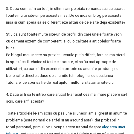
3. Dupa cum stim cu totii, in ultimii ani pe piata romaneasca au aparut
foarte multe site-uri pe aceasta nisa. De ce inca un blog pe aceasta
nisa si cum spera sa se diferentieze al tau de celelalte deja existente?
Stiu ca sunt foarte multe site-uri de profil, din care unele foarte vechi,
cu oameni extrem de competenti si cu o calitate a articolelor foarte
buna.
Pe blogul meu incerc sa prezint lucrurile putin diferit, fara sa ma pierd
in specificatii tehnice si teste elaborate, ci sa fiu mai aproape de
utilizatori, cu pareri din experienta proprie cu anumite produse, cu
beneficiile directe aduse de anumite tehnologii si cu sectiunea
Tutoriale, ce sper sa fie de real ajutor multor vizitatori ai site-ului .
4. Daca ar fi sa te intreb care articol ti-a facut cea mai mare placere sa-l
scrii, care ar fi acesta?
Toate articolele le-am scris cu pasiune si uneori am si gresit in anumite
probleme (este normal de altfel si nu ascund asta), dar probabil in
topul personal, primul loc il ocupa acest tutorial despre
alegerea unei
tablete
, unde cei care nu au mai detinut o tableta pot sa afle cele mai