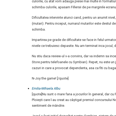
culorile, cu atat vom adauga piese mai multe in formatiune
schimba culorile, apasam Fillersii de pe marginile ecranulu
Dificultatea intervinte atunci cand, pentru un anumit nive
(mutari). Pentru inceput, numarul mutarilor este destul de
schimba.
Impartirea pe grade de dificultate se face in felul urmator:
nivele ce trebuiesc depasite. Nu am terminat inca jocul, d
Nu stiu daca review-ul v-a convins, dar va indemn sa incer
Store pentru telefoanele cu Symbian). Repet, nu este un j
cazuri in care a provocat dependenta, asa ca fiti cu baga
N-Joy the game! [/quote]
Emilia-Mihaela Albu
[quote]Nu sunt o mare fana a jocurilor în general, dar cu F
Ploieşti care l-au creat au câştigat premiul concursului 
sentiment de mândrie.
Jocul a fost inițial dezvoltat pentru Symbian, sistem de op