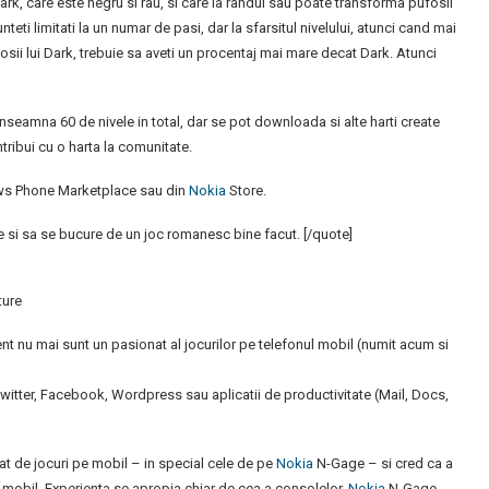
Dark, care este negru si rau, si care la randul sau poate transforma pufosii
sunteti limitati la un numar de pasi, dar la sfarsitul nivelului, atunci cand mai
fosii lui Dark, trebuie sa aveti un procentaj mai mare decat Dark. Atunci
 inseamna 60 de nivele in total, dar se pot downloada si alte harti create
tribui cu o harta la comunitate.
dows Phone Marketplace sau din
Nokia
Store.
e si sa se bucure de un joc romanesc bine facut. [/quote]
ture
ent nu mai sunt un pasionat al jocurilor pe telefonul mobil (numit acum si
 Twitter, Facebook, Wordpress sau aplicatii de productivitate (Mail, Docs,
at de jocuri pe mobil – in special cele de pe
Nokia
N-Gage – si cred ca a
mobil. Experienta se apropia chiar de cea a consolelor,
Nokia
N-Gage