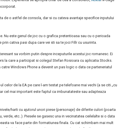
ncorporat.
a de o astfel de consola, dar si cu cateva avantaje specifice inputului
este. Nu este genul de joc cu o grafica pretentioasa sau cu o perioada
prin cativa pasi dupa care vei sti sa te joci Fillr cu usurinta.
interesant sa vorbim putin despre inceputurile acestui joc romanesc. Ei
 la care a participat si colegul Stefan Rosioara cu aplicatia Stocks.
ea catre Windows Phone a devenit un pas logic o data ce parteneriatul
celor de la EA pe care l-am testat pe telefoane mai vechi (a se citi „cu
e, dar cel mai important este faptul ca imbunatateste sau adapteaza
vele/harti cu ajutorul unori piese (personaje) de diferite culori (poarta
ru, verde, etc..). Piesele se gasesc una in vecinatatea ceilelalte si o data
ceasta va face parte din formatiunea finala. Cu cat schimbam mai mult