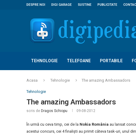
DESPRE NOI
DIGI GARAGE
SUSTINE
PUBLICITATE
CONTA
TEHNOLOGIE
TELEFOANE
PORTABILE
F
Acasa
Tehnologie
The amazing Ambassadors
Tehnologie
The amazing Ambassadors
scris de
Dragos Schiopu
09-08-2012
În urmă cu ceva timp, cei de la
Nokia România
au lansat conc
acestui concurs, cei 4 finaliști au primit câteva task-uri, unul di