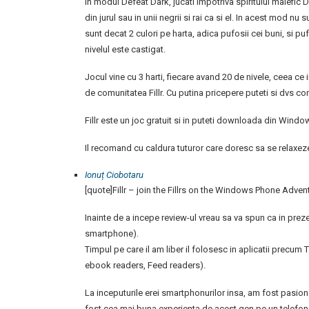
In modul Defeat Dark, jucati impotriva spiritului malefic 
din jurul sau in unii negrii si rai ca si el. In acest mod nu 
sunt decat 2 culori pe harta, adica pufosii cei buni, si pu
nivelul este castigat.
Jocul vine cu 3 harti, fiecare avand 20 de nivele, ceea ce
de comunitatea Fillr. Cu putina pricepere puteti si dvs con
Fillr este un joc gratuit si in puteti downloada din Win
Il recomand cu caldura tuturor care doresc sa se relaxez
Ionuț Ciobotaru
[quote]Fillr – join the Fillrs on the Windows Phone Adven
Inainte de a incepe review-ul vreau sa va spun ca in prez
smartphone).
Timpul pe care il am liber il folosesc in aplicatii precum
ebook readers, Feed readers).
La inceputurile erei smartphonurilor insa, am fost pasion
fost cea mai buna experienta de acest gen pe un telefon 