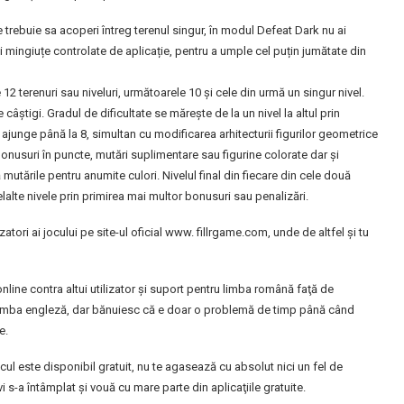
e trebuie sa acoperi întreg terenul singur, în modul Defeat Dark nu ai
 mingiuțe controlate de aplicație, pentru a umple cel puțin jumătate din
12 terenuri sau niveluri, următoarele 10 și cele din urmă un singur nivel.
âștigi. Gradul de dificultate se mărește de la un nivel la altul prin
e ajunge până la 8, simultan cu modificarea arhitecturii figurilor geometrice
onusuri în puncte, mutări suplimentare sau figurine colorate dar și
utările pentru anumite culori. Nivelul final din fiecare din cele două
lelalte nivele prin primirea mai multor bonusuri sau penalizări.
atori ai jocului pe site-ul oficial www. fillrgame.com, unde de altfel și tu
line contra altui utilizator şi suport pentru limba română faţă de
 limba engleză, dar bănuiesc că e doar o problemă de timp până când
e.
cul este disponibil gratuit, nu te agasează cu absolut nici un fel de
s-a întâmplat şi vouă cu mare parte din aplicaţiile gratuite.