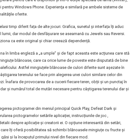
at și pentru Windows Phone. Experienţa e similară pe ambele sisteme de
lităţile oferite.
si timp diferit fața de alte jocuri. Grafica, sunetul și interfața îți aduc
urul lumii, dar modul de desfășurare se aseamană cu Jewels sau Reversi.
uziona ca este original și chiar creează dependență.
amna în limba engleză a „a umple” și de fapt aceasta este acțiunea care stă
r mingiuțe blănoase, care ca orice lume de poveste este disputată de bine
 maleficului. Astfel mingiuțele blănoase de culori diferite sunt așezate în
 câștigarea terenului se face prin alegerea unei culori similare celor din
i. Înafara de provocarea de a cucerii fiecare teren, obții și un punctaj în
dar și numărul total de mutări necesare pentru câştigarea terenului dar și
legerea pictogramei din meniul principal Quick Play, Defeat Dark și
ularea pictogramelor setările aplicației, instrucțiunile de joc ,
etalii despre aplicație și creatorii ei. O opțiune interesantă din setări,
le care îți oferă posibilitatea să schimbi blănoasele mingiuțe cu fructe și
i găsi și la începutul primului nivel din fiecare mod.