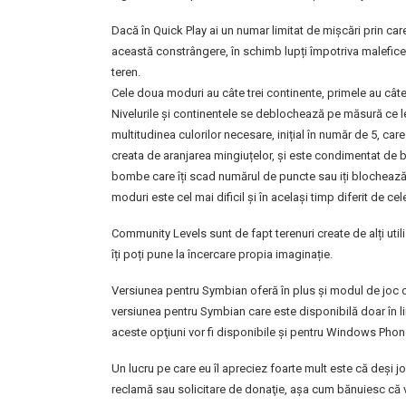
Dacă în Quick Play ai un numar limitat de mișcări prin car
această constrângere, în schimb lupți împotriva maleficei
teren.
Cele doua moduri au câte trei continente, primele au câte 
Nivelurile și continentele se deblochează pe măsură ce le c
multitudinea culorilor necesare, inițial în număr de 5, car
creata de aranjarea mingiuțelor, și este condimentat de b
bombe care îți scad numărul de puncte sau iți blochează m
moduri este cel mai dificil și în același timp diferit de ce
Community Levels sunt de fapt terenuri create de alți utiliz
îți poți pune la încercare propia imaginație.
Versiunea pentru Symbian oferă în plus și modul de joc on
versiunea pentru Symbian care este disponibilă doar în
aceste opţiuni vor fi disponibile și pentru Windows Phon
Un lucru pe care eu îl apreciez foarte mult este că deşi jo
reclamă sau solicitare de donaţie, aşa cum bănuiesc că vi 