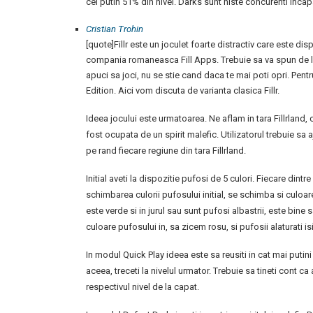
cel putin 51% din nivel. Darks sunt niste concurenti incapa
Cristian Trohin
[quote]Fillr este un joculet foarte distractiv care este 
compania romaneasca Fill Apps. Trebuie sa va spun de l
apuci sa joci, nu se stie cand daca te mai poti opri. Pentr
Edition. Aici vom discuta de varianta clasica Fillr.
Ideea jocului este urmatoarea. Ne aflam in tara Fillrland
fost ocupata de un spirit malefic. Utilizatorul trebuie sa 
pe rand fiecare regiune din tara Fillrland.
Initial aveti la dispozitie pufosi de 5 culori. Fiecare din
schimbarea culorii pufosului initial, se schimba si culoa
este verde si in jurul sau sunt pufosi albastrii, este bine
culoare pufosului in, sa zicem rosu, si pufosii alaturati i
In modul Quick Play ideea este sa reusiti in cat mai putini
aceea, treceti la nivelul urmator. Trebuie sa tineti cont ca 
respectivul nivel de la capat.