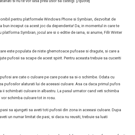
tanati si nu te vor lasa prea usor sa castigi. [/quote]
disponibil pentru platformele Windows Phone si Symbian, dezvoltat de
a bun inceput ca acest joc da dependenta! Da, in momentul in care te
u platforma Symbian, jocul are si o editie de iarna, si anume, Fillr Winter
, care este populata de niste ghemotoace pufoase si dragute, si care a
ajute pufosii sa scape de acest spirit. Pentru aceasta trebuie sa cuceriti
tre pufosi are cate o culoare pe care poate sa si-o schimbe. Odata cu
rea pufosilor alaturati lui de aceeasi culoare. Asa ca daca primul pufos
 sa ii schimbati culoare in albastru. La pasul urmator cand veti schimba
si vor schimba culoare tot in rosu.
 pasi sa ajungeti sa aveti toti pufosii din zona in aceeasi culoare. Dupa
aveti un numar limitat de pasi, si daca nu reusiti, trebuie sa luati