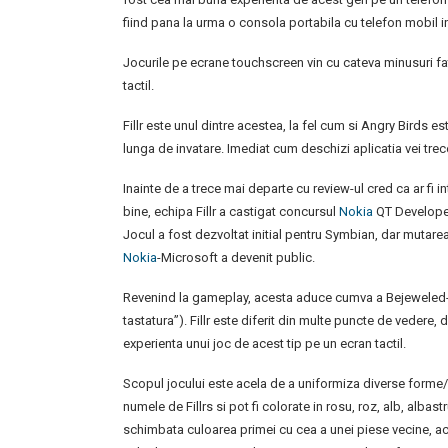
fiind pana la urma o consola portabila cu telefon mobil i
Jocurile pe ecrane touchscreen vin cu cateva minusuri fat
tactil.
Fillr este unul dintre acestea, la fel cum si Angry Birds 
lunga de invatare. Imediat cum deschizi aplicatia vei trece 
Inainte de a trece mai departe cu review-ul cred ca ar fi 
bine, echipa Fillr a castigat concursul
Nokia
QT Developers
Jocul a fost dezvoltat initial pentru Symbian, dar mutar
Nokia
-Microsoft a devenit public.
Revenind la gameplay, acesta aduce cumva a Bejeweled-ul 
tastatura”). Fillr este diferit din multe puncte de veder
experienta unui joc de acest tip pe un ecran tactil.
Scopul jocului este acela de a uniformiza diverse forme/ni
numele de Fillrs si pot fi colorate in rosu, roz, alb, albast
schimbata culoarea primei cu cea a unei piese vecine, a