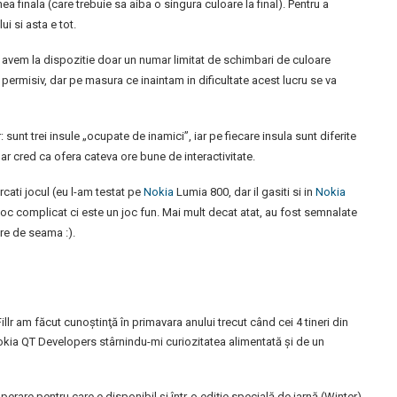
a finala (care trebuie sa aiba o singura culoare la final). Pentru a
i si asta e tot.
l, avem la dispozitie doar un numar limitat de schimbari de culoare
 permisiv, dar pe masura ce inaintam in dificultate acest lucru se va
 sunt trei insule „ocupate de inamici”, iar pe fiecare insula sunt diferite
ar cred ca ofera cateva ore bune de interactivitate.
cati jocul (eu l-am testat pe
Nokia
Lumia 800, dar il gasiti si in
Nokia
oc complicat ci este un joc fun. Mai mult decat atat, au fost semnalate
re de seama :).
illr am făcut cunoştinţă în primavara anului trecut când cei 4 tineri din
Nokia QT Developers stârnindu-mi curiozitatea alimentată şi de un
erare pentru care e disponibil și într-o ediție specială de iarnă (Winter),