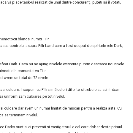
Dacă vă place task-ul realizat de unul dintre concurenți, puteți să îl votați,
hemotocii blanosi numiti Fillr.
easca controlul asupra Fillr Land care a fost ocupat de spiritele rele Dark,
Defeat Dark. Daca nu ne ajung nivelele existente putem descarca noi nivele
onati din comunitatea Fillr.
el avem un total de 72 nivele.
asi culoare. Incepem cu Fillrs in 5 culori diferite si trebuie sa schimbam
 sa uniformizam culoarea pe tot nivelul.
asi culoare dar avem un numar limitat de miscari pentru a realiza asta. Cu
 ca sa terminam nivelul.
 Darks sunt si ei prezenti si castigatorul e cel care dobandeste primul