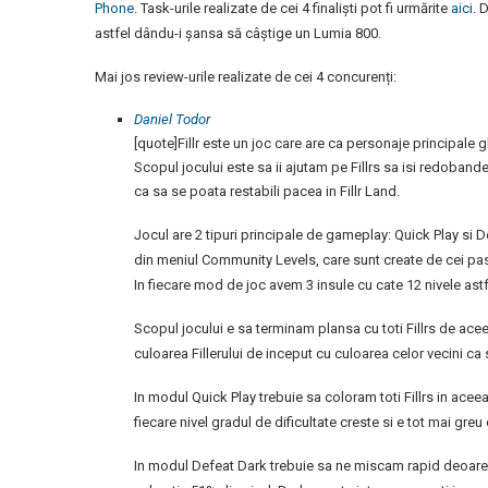
Phone
. Task-urile realizate de cei 4 finaliști pot fi urmărite
aici
. 
astfel dându-i șansa să câștige un Lumia 800.
Mai jos review-urile realizate de cei 4 concurenți:
Daniel Todor
[quote]Fillr este un joc care are ca personaje principale g
Scopul jocului este sa ii ajutam pe Fillrs sa isi redoband
ca sa se poata restabili pacea in Fillr Land.
Jocul are 2 tipuri principale de gameplay: Quick Play si 
din meniul Community Levels, care sunt create de cei pasi
In fiecare mod de joc avem 3 insule cu cate 12 nivele astf
Scopul jocului e sa terminam plansa cu toti Fillrs de acee
culoarea Fillerului de inceput cu culoarea celor vecini ca
In modul Quick Play trebuie sa coloram toti Fillrs in acee
fiecare nivel gradul de dificultate creste si e tot mai greu
In modul Defeat Dark trebuie sa ne miscam rapid deoarece