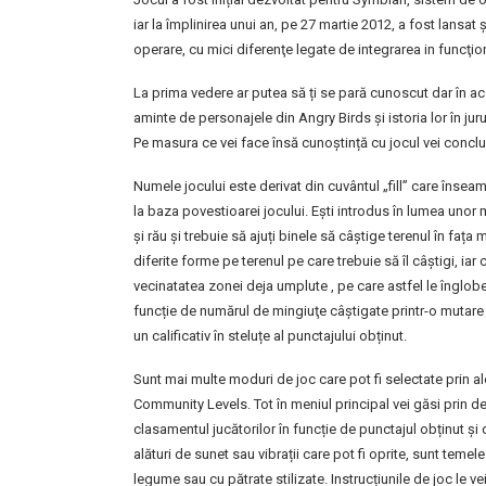
iar la împlinirea unui an, pe 27 martie 2012, a fost lans
operare, cu mici diferenţe legate de integrarea in funcţiona
La prima vedere ar putea să ți se pară cunoscut dar în acela
aminte de personajele din Angry Birds și istoria lor în j
Pe masura ce vei face însă cunoștință cu jocul vei concl
Numele jocului este derivat din cuvântul „fill” care înse
la baza povestioarei jocului. Ești introdus în lumea uno
și rău și trebuie să ajuți binele să câștige terenul în fața
diferite forme pe terenul pe care trebuie să îl câștigi, iar
vecinatatea zonei deja umplute , pe care astfel le înglobez
funcție de numărul de mingiuţe câştigate printr-o mutare 
un calificativ în steluțe al punctajului obținut.
Sunt mai multe moduri de joc care pot fi selectate prin a
Community Levels. Tot în meniul principal vei găsi prin der
clasamentul jucătorilor în funcție de punctajul obținut și d
alături de sunet sau vibrații care pot fi oprite, sunt teme
legume sau cu pătrate stilizate. Instrucțiunile de joc le ve