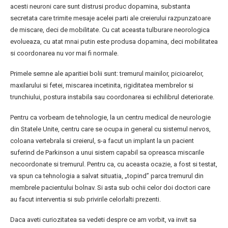
acesti neuroni care sunt distrusi produc dopamina, substanta
secretata care trimite mesaje acelei parti ale creierului razpunzatoare
de miscare, deci de mobilitate. Cu cat aceasta tulburare neorologica
evolueaza, cu atat mnai putin este produsa dopamina, deci mobilitatea
si coordonarea nu vor mai fi normale.
Primele semne ale aparitiei bolii sunt: tremurul mainilor, picioarelor,
maxilarului si fetei, miscarea incetinita, rigiditatea membrelor si
trunchiului, postura instabila sau coordonarea si echilibrul deteriorate.
Pentru ca vorbeam de tehnologie, la un centru medical de neurologie
din Statele Unite, centru care se ocupa in general cu sistemul nervos,
coloana vertebrala si creierul, s-a facut un implant la un pacient
suferind de Parkinson a unui sistem capabil sa opreasca miscarile
necoordonate si tremurul. Pentru ca, cu aceasta ocazie, a fost si testat,
va spun ca tehnologia a salvat situatia, „topind” parca tremurul din
membrele pacientului bolnav. Si asta sub ochii celor doi doctori care
au facut interventia si sub privirile celorlalti prezenti.
Daca aveti curiozitatea sa vedeti despre ce am vorbit, va invit sa