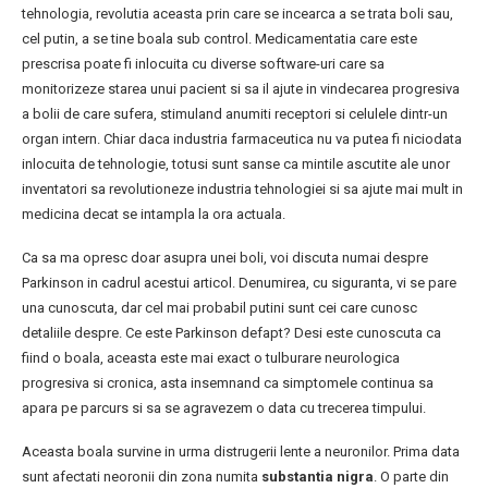
tehnologia, revolutia aceasta prin care se incearca a se trata boli sau,
cel putin, a se tine boala sub control. Medicamentatia care este
prescrisa poate fi inlocuita cu diverse software-uri care sa
monitorizeze starea unui pacient si sa il ajute in vindecarea progresiva
a bolii de care sufera, stimuland anumiti receptori si celulele dintr-un
organ intern. Chiar daca industria farmaceutica nu va putea fi niciodata
inlocuita de tehnologie, totusi sunt sanse ca mintile ascutite ale unor
inventatori sa revolutioneze industria tehnologiei si sa ajute mai mult in
medicina decat se intampla la ora actuala.
Ca sa ma opresc doar asupra unei boli, voi discuta numai despre
Parkinson in cadrul acestui articol. Denumirea, cu siguranta, vi se pare
una cunoscuta, dar cel mai probabil putini sunt cei care cunosc
detaliile despre. Ce este Parkinson defapt? Desi este cunoscuta ca
fiind o boala, aceasta este mai exact o tulburare neurologica
progresiva si cronica, asta insemnand ca simptomele continua sa
apara pe parcurs si sa se agravezem o data cu trecerea timpului.
Aceasta boala survine in urma distrugerii lente a neuronilor. Prima data
sunt afectati neoronii din zona numita
substantia nigra
. O parte din