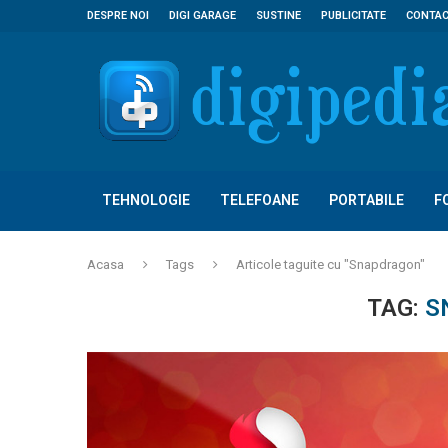
DESPRE NOI
DIGI GARAGE
SUSTINE
PUBLICITATE
CONTA
TEHNOLOGIE
TELEFOANE
PORTABILE
F
Acasa
Tags
Articole taguite cu "Snapdragon"
TAG:
S