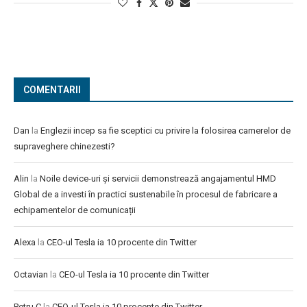
COMENTARII
Dan
la
Englezii incep sa fie sceptici cu privire la folosirea camerelor de
supraveghere chinezesti?
Alin
la
Noile device-uri și servicii demonstrează angajamentul HMD
Global de a investi în practici sustenabile în procesul de fabricare a
echipamentelor de comunicații
Alexa
la
CEO-ul Tesla ia 10 procente din Twitter
Octavian
la
CEO-ul Tesla ia 10 procente din Twitter
Petru C
la
CEO-ul Tesla ia 10 procente din Twitter