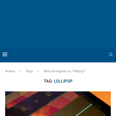
Acasa
Tags
Articole taguite cu "lollipop"
TAG:
LOLLIPOP