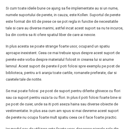
Si cum toate ideile bune ce ajung sa fie implementate au si un nume,
numele suportului de perete, in cauza, este Kollen. Suportul de perete
este format din 65 de piese ce se pot regla in functie de necesitatile
tale si care au diverse marimi, astfel incat acest suport sa nu te incurce,
ba din contra sa iti ofere spatiul liber de care ai nevoie.
In plus acesta se poate strange foarte usor, ocupand un spatiu
aproape inexistent. Ceea ce mai trebuie spus despre acest suport de
perete este vorba despre materialul folosit in crearea lui si anume
lemnul. Acest suport de perete il poti folosi spre exemplu pe post de
biblioteca, pentru a-ti aranja toate cartile, romanele preferate, dar si
caietele tale de notite.
Se mai poate folosi pe post de suport pentru diferite ghivece cu flori
sau ca suport pentru vaza ta cu flori. In plus il poti folosi foarte bine si
pe post de cuier, unde sa iti poti aseza haina sau diverse obiecte de
vestimentatie. In plus asa cum am spus si mai devreme acest suport
de perete nu ocupa foarte mult spatiu ceea ce il face foarte practic.
Iar modul sau de utilizare este foarte usor, deoarece piesele sale din