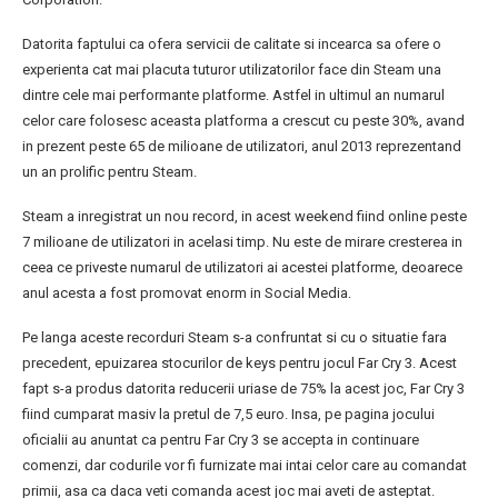
Datorita faptului ca ofera servicii de calitate si incearca sa ofere o
experienta cat mai placuta tuturor utilizatorilor face din Steam una
dintre cele mai performante platforme. Astfel in ultimul an numarul
celor care folosesc aceasta platforma a crescut cu peste 30%, avand
in prezent peste 65 de milioane de utilizatori, anul 2013 reprezentand
un an prolific pentru Steam.
Steam a inregistrat un nou record, in acest weekend fiind online peste
7 milioane de utilizatori in acelasi timp. Nu este de mirare cresterea in
ceea ce priveste numarul de utilizatori ai acestei platforme, deoarece
anul acesta a fost promovat enorm in Social Media.
Pe langa aceste recorduri Steam s-a confruntat si cu o situatie fara
precedent, epuizarea stocurilor de keys pentru jocul Far Cry 3. Acest
fapt s-a produs datorita reducerii uriase de 75% la acest joc, Far Cry 3
fiind cumparat masiv la pretul de 7,5 euro. Insa, pe pagina jocului
oficialii au anuntat ca pentru Far Cry 3 se accepta in continuare
comenzi, dar codurile vor fi furnizate mai intai celor care au comandat
primii, asa ca daca veti comanda acest joc mai aveti de asteptat.