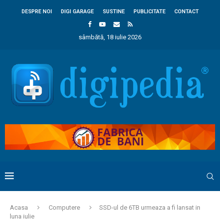
DESPRE NOI
DIGI GARAGE
SUSTINE
PUBLICITATE
CONTACT
sâmbătă, 18 iulie 2026
Acasa
Computere
SSD-ul de 6TB urmeaza a fi lansat in
luna iulie