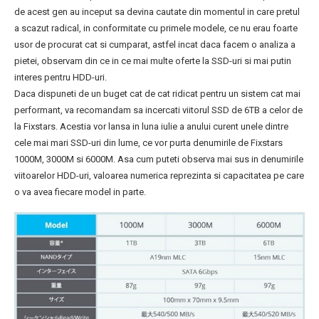
de acest gen au inceput sa devina cautate din momentul in care pretul
a scazut radical, in conformitate cu primele modele, ce nu erau foarte
usor de procurat cat si cumparat, astfel incat daca facem o analiza a
pietei, observam din ce in ce mai multe oferte la SSD-uri si mai putin
interes pentru HDD-uri.
Daca dispuneti de un buget cat de cat ridicat pentru un sistem cat mai
performant, va recomandam sa incercati viitorul SSD de 6TB a celor de
la Fixstars. Acestia vor lansa in luna iulie a anului curent unele dintre
cele mai mari SSD-uri din lume, ce vor purta denumirile de Fixstars
1000M, 3000M si 6000M. Asa cum puteti observa mai sus in denumirile
viitoarelor HDD-uri, valoarea numerica reprezinta si capacitatea pe care
o va avea fiecare model in parte.