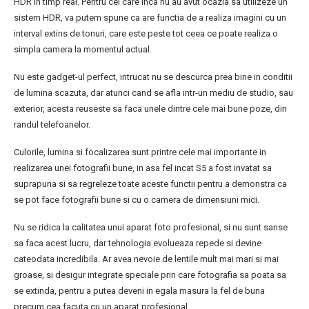
HDR in timp real. Pentru cei care inca nu au avut ocazia sa utilizeze un
sistem HDR, va putem spune ca are functia de a realiza imagini cu un
interval extins de tonuri, care este peste tot ceea ce poate realiza o
simpla camera la momentul actual.
Nu este gadget-ul perfect, intrucat nu se descurca prea bine in conditii
de lumina scazuta, dar atunci cand se afla intr-un mediu de studio, sau
exterior, acesta reuseste sa faca unele dintre cele mai bune poze, din
randul telefoanelor.
Culorile, lumina si focalizarea sunt printre cele mai importante in
realizarea unei fotografii bune, in asa fel incat S5 a fost invatat sa
suprapuna si sa regreleze toate aceste functii pentru a demonstra ca
se pot face fotografii bune si cu o camera de dimensiuni mici.
Nu se ridica la calitatea unui aparat foto profesional, si nu sunt sanse
sa faca acest lucru, dar tehnologia evolueaza repede si devine
cateodata incredibila. Ar avea nevoie de lentile mult mai mari si mai
groase, si desigur integrate speciale prin care fotografia sa poata sa
se extinda, pentru a putea deveni in egala masura la fel de buna
precum cea facuta cu un aparat profesional.