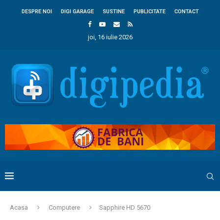
DESPRE NOI
DIGI GARAGE
SUSTINE
PUBLICITATE
CONTACT
joi, 16 iulie 2026
Acasa
Computere
Sapphire HD 5670