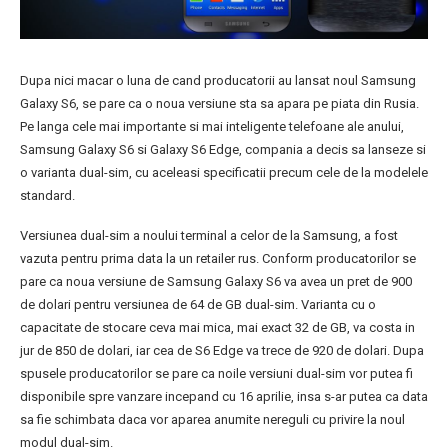
Dupa nici macar o luna de cand producatorii au lansat noul Samsung
Galaxy S6, se pare ca o noua versiune sta sa apara pe piata din Rusia.
Pe langa cele mai importante si mai inteligente telefoane ale anului,
Samsung Galaxy S6 si Galaxy S6 Edge, compania a decis sa lanseze si
o varianta dual-sim, cu aceleasi specificatii precum cele de la modelele
standard.
Versiunea dual-sim a noului terminal a celor de la Samsung, a fost
vazuta pentru prima data la un retailer rus. Conform producatorilor se
pare ca noua versiune de Samsung Galaxy S6 va avea un pret de 900
de dolari pentru versiunea de 64 de GB dual-sim. Varianta cu o
capacitate de stocare ceva mai mica, mai exact 32 de GB, va costa in
jur de 850 de dolari, iar cea de S6 Edge va trece de 920 de dolari. Dupa
spusele producatorilor se pare ca noile versiuni dual-sim vor putea fi
disponibile spre vanzare incepand cu 16 aprilie, insa s-ar putea ca data
sa fie schimbata daca vor aparea anumite nereguli cu privire la noul
modul dual-sim.