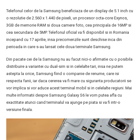
Telefonul celor de la Samsung beneficiaza de un display de 5.1 inch cu
o rezolutie de 2.560 x 1.440 de pixeli, un procesor octa-core Exynos,
3GB de memorie RAM si doua camere foto, cea principala de 16MP si
cea secundara de 5MP. Telefonul oficial va fi disponibil si in Romania
incepand cu 17 aprilie, insa precomenzile sunt deschise inca din
perioada in care s-au lansat cele doua terminale Samsung.
Din pacate cei de la Samsung nu au facut nici-o afirmatie cu o posibila
distribuire a variantei cu dual-sim si in celelalte tari, insa ne putem
astepta la orice, Samsung fiind o companie de renume, care isi
respecta fanii, iar daca cererea va fi mare cu siguranta producatorii se
vor implica si vor aduce acest terminal mobil si in celelalte regiuni. Mai
multe informatii despre Samsung Galaxy S6 le vom putea afla cu
exactitate atunci cand terminalul va ajunge pe piata si va fi intr-o
versiune finala.