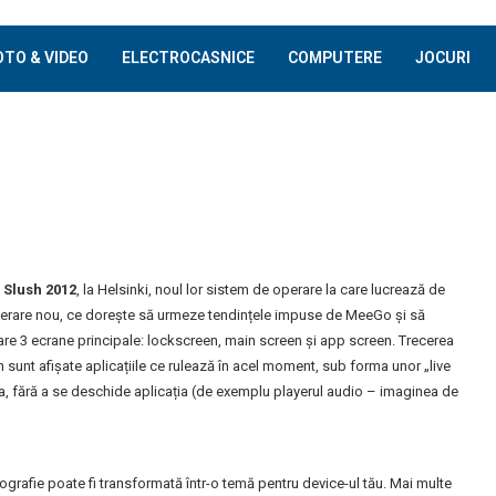
OTO & VIDEO
ELECTROCASNICE
COMPUTERE
JOCURI
l
Slush 2012
, la Helsinki, noul lor sistem de operare la care lucrează de
operare nou, ce dorește să urmeze tendințele impuse de MeeGo și să
 are 3 ecrane principale: lockscreen, main screen și app screen. Trecerea
n sunt afișate aplicațiile ce rulează în acel moment, sub forma unor „live
na, fără a se deschide aplicația (de exemplu playerul audio – imaginea de
tografie poate fi transformată într-o temă pentru device-ul tău. Mai multe