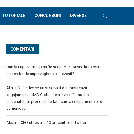
TUTORIALE
CONCURSURI
DIVERSE
COMENTARII
Dan
la
Englezii incep sa fie sceptici cu privire la folosirea
camerelor de supraveghere chinezesti?
Alin
la
Noile device-uri și servicii demonstrează
angajamentul HMD Global de a investi în practici
sustenabile în procesul de fabricare a echipamentelor de
comunicații
Alexa
la
CEO-ul Tesla ia 10 procente din Twitter