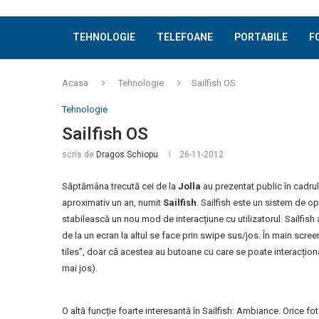
TEHNOLOGIE
TELEFOANE
PORTABILE
F
Acasa
Tehnologie
Sailfish OS
Tehnologie
Sailfish OS
scris de
Dragos Schiopu
26-11-2012
Săptămâna trecută cei de la
Jolla
au prezentat public în cadru
aproximativ un an, numit
Sailfish
. Sailfish este un sistem de 
stabilească un nou mod de interacțiune cu utilizatorul. Sailfish
de la un ecran la altul se face prin swipe sus/jos. În main scree
tiles”, doar că acestea au butoane cu care se poate interacțio
mai jos).
O altă funcție foarte interesantă în Sailfish: Ambiance. Orice fo