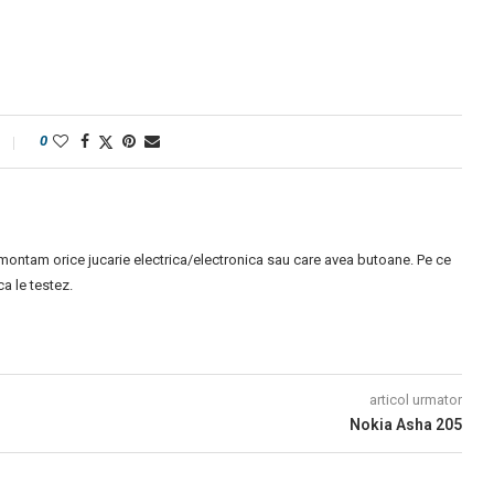
0
montam orice jucarie electrica/electronica sau care avea butoane. Pe ce
 le testez.
articol urmator
Nokia Asha 205