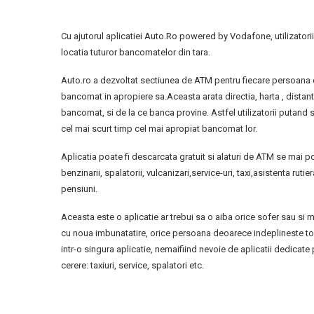
Cu ajutorul aplicatiei Auto.Ro powered by Vodafone, utilizatorii
locatia tuturor bancomatelor din tara.
Auto.ro a dezvoltat sectiunea de ATM pentru fiecare persoana 
bancomat in apropiere sa.Aceasta arata directia, harta , distan
bancomat, si de la ce banca provine. Astfel utilizatorii putand
cel mai scurt timp cel mai apropiat bancomat lor.
Aplicatia poate fi descarcata gratuit si alaturi de ATM se mai p
benzinarii, spalatorii, vulcanizari,service-uri, taxi,asistenta rutier
pensiuni.
Aceasta este o aplicatie ar trebui sa o aiba orice sofer sau si
cu noua imbunatatire, orice persoana deoarece indeplineste to
intr-o singura aplicatie, nemaifiind nevoie de aplicatii dedicate 
cerere: taxiuri, service, spalatori etc.