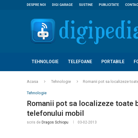
DESPRE NOI
DIGI GARAGE
SUSTINE
PUBLICITATE
CONTA
TEHNOLOGIE
TELEFOANE
PORTABILE
F
Acasa
Tehnologie
Romanii pot sa localizeze toate
Tehnologie
Romanii pot sa localizeze toate 
telefonului mobil
scris de
Dragos Schiopu
03-02-2013