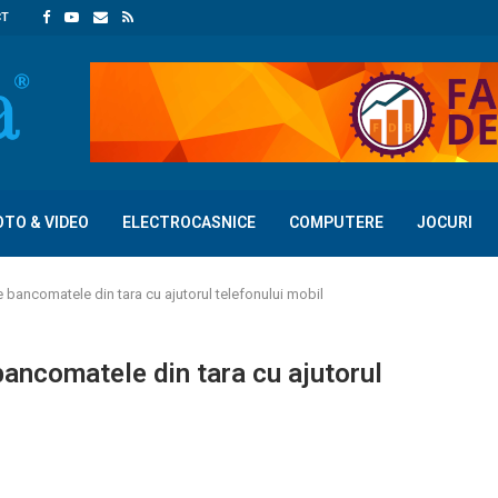
CT
OTO & VIDEO
ELECTROCASNICE
COMPUTERE
JOCURI
 bancomatele din tara cu ajutorul telefonului mobil
bancomatele din tara cu ajutorul