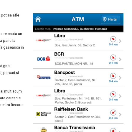
 pot sa afle
care cauta un
ta pana la
 sa gaseasca in
ot gasi
a, parcari si
 mai mult acum
ate cautarile
pentru fiecare