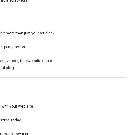
OMENTARII
bit more than just your articles?
me great photos
 and videos, this website could
ful blog!
 with your web site.
rmation ended
re you know it at