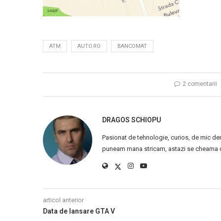
ATM
AUTO.RO
BANCOMAT
2 comentarii
DRAGOS SCHIOPU
Pasionat de tehnologie, curios, de mic de
puneam mana stricam, astazi se cheama ca
articol anterior
Data de lansare GTA V