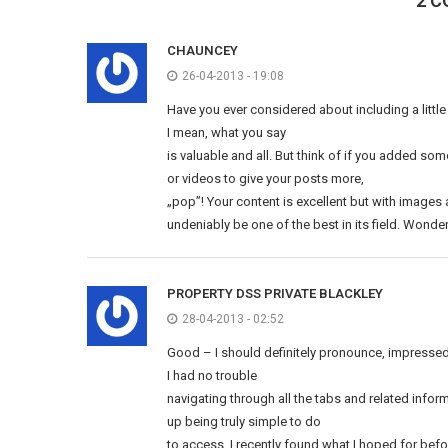
2 C
CHAUNCEY
26-04-2013 - 19:08
Have you ever considered about including a little 
I mean, what you say
is valuable and all. But think of if you added so
or videos to give your posts more,
„pop”! Your content is excellent but with images
undeniably be one of the best in its field. Wonder
PROPERTY DSS PRIVATE BLACKLEY
28-04-2013 - 02:52
Good – I should definitely pronounce, impressed
I had no trouble
navigating through all the tabs and related info
up being truly simple to do
to access. I recently found what I hoped for befo