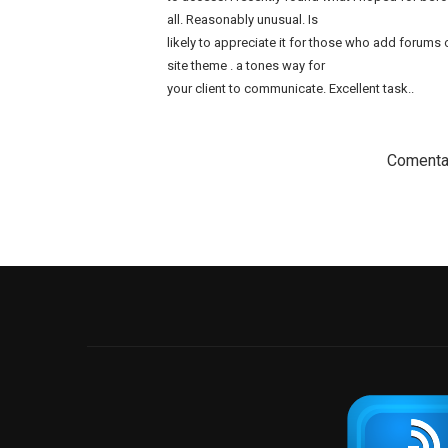
all. Reasonably unusual. Is
likely to appreciate it for those who add forums 
site theme . a tones way for
your client to communicate. Excellent task..
Comentar