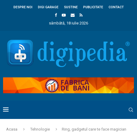
DESPRE NOI
DIGI GARAGE
SUSTINE
PUBLICITATE
CONTACT
sâmbătă, 18 iulie 2026
Acasa
Tehnologie
Ring, gadgetul care te face magician