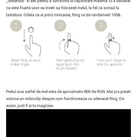
,,desenezi” in aer pentru a functiona la capacitate maxima. El a declarat
ca este foarte usor sa inveti sa folosesti inelul, la fel ca scrisul la
tastatura. Odata ce ai prins miscarea, Ring va da randament 100&.
Pretul unui astfel de inel este de aproximativ 800 de RON. Mai jos puteti
viziona un videoclip despre cum functioneaza cu adevarat Ring. De
acum, poti fi si tu magician.