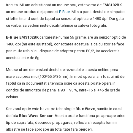
trecuta. Mi-am achizitionat un mouse nou, este vorba de
EMS102BK
,
un mouse produs de japonezii
E-Blue
. Mi s-a parut destul de simpatic
si ieftin tinand cont de faptul ca senzorul optic are 1480 dpi. Dar gata
cu vorba, sa vedem niste detalii tehnice si cateva fotografii.
E-Blue EMS102BK
cantareste numai 56 grame, are un senzor optic de
1480 dpi (nu este ajustabil), conectarea acestuia la calculator se face
prin mufa usb si nu dispune de adaptor pentru PS/2, iar acceleratia
acestuia este de 8g.
Mouse-ul are dimensiuni destul de rezonabile, acesta nefiind prea
mare sau prea mic (100*65.5*36mm). In mod special am fost uimit de
faptul ca in documentatia tehnica scrie ca acesta poate opera in
conditii de umiditate de pana la 90 – 95 %, intre -15 si +45 de grade
celsius.
Senzorul optic este bazat pe tehnologie
Blue Wave
, numita in cazul
de fata
Blue Wave Sensor
. Acesta poate functiona pe aproape orice
tip de suprafata, deoarece propagarea, reflexia si receptia luminii
albastre se face aproape un totalitate fara pierderi.