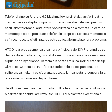
Telefonul vine cu Android 6.0 Mashmallow preinstalat, astfel incat nu
mai trebuie sa asteptati dupa un upgrade cine stie cate luni, precum in
cazul altor telefoane. Asta ofera posibilitatea de a formata un card de
memorie pe care il poti atasa telefonului drept o extensie a memoriei si
va fi recunoscuta si utilizata de catre aplicatiile instalate fara problema.
HTC One are de asemenea o camera principala de 13MP, oferind poze
de o calitate foarte buna, cu stabilizare optica si care stie sa realizeze
clipuri de tip hyperlapse. Camera din spate are si ea 4MP si este de tip
Ultrapixel. Camera de 4MP, folosita indeosebi de cei pasionati de
selfie-uri, va multumi cu siguranta pe toata lumea, putand concura fara
probleme cu camerele de pe iPhone.
Un alt lucru care mi-a placut foarte mult la telefon a fost ecranul lui, de
o calitate deosebita, are rezolutie Full HD si o claritate exceptionala.