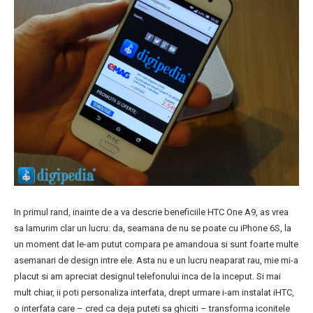
In primul rand, inainte de a va descrie beneficiile HTC One A9, as vrea
sa lamurim clar un lucru: da, seamana de nu se poate cu iPhone 6S, la
un moment dat le-am putut compara pe amandoua si sunt foarte multe
asemanari de design intre ele. Asta nu e un lucru neaparat rau, mie mi-a
placut si am apreciat designul telefonului inca de la inceput. Si mai
mult chiar, ii poti personaliza interfata, drept urmare i-am instalat iHTC,
o interfata care – cred ca deja puteti sa ghiciti – transforma iconitele