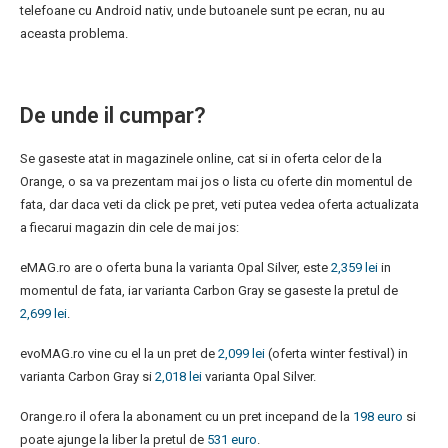
telefoane cu Android nativ, unde butoanele sunt pe ecran, nu au
aceasta problema.
De unde il cumpar?
Se gaseste atat in magazinele online, cat si in oferta celor de la
Orange, o sa va prezentam mai jos o lista cu oferte din momentul de
fata, dar daca veti da click pe pret, veti putea vedea oferta actualizata
a fiecarui magazin din cele de mai jos:
eMAG.ro are o oferta buna la varianta Opal Silver, este
2,359 lei
in
momentul de fata, iar varianta Carbon Gray se gaseste la pretul de
2,699 lei
.
evoMAG.ro vine cu el la un pret de
2,099 lei
(oferta winter festival) in
varianta Carbon Gray si
2,018 lei
varianta Opal Silver.
Orange.ro il ofera la abonament cu un pret incepand de la
198 euro
si
poate ajunge la liber la pretul de
531 euro
.