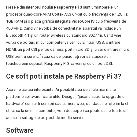
Piesele din interiorul noului
Raspberry Pi 3
sunt următoarele: un
procesor quad-core ARM Cortex A53 64-bit cu o frecvență de 1.2GHz,
1GB RAM și o placă grafică integrată VideoCore IV cu o frecvență de
400 MHz. Când vine vorba de conectivitate, aparatul va include un
Bluetooth 4.1 și un router wireless cu standard 802.11n. Când vine
vorba de porturi, micul computer va veni cu 2 intrări USB, o intrare
HDMI, un port CSI pentru cameră, port micro SD și chiar o intrare micro
USB pentru curent. În caz că cei pasionați vor să atașeze un
touchscreen separat, Raspberry Pi 3 va veni și cu un port DSI.
Ce soft poti instala pe Raspberry Pi 3?
Aici vine partea interesanta. Ai posibilitatea de a rula mai multe
platforme software foarte utile. Desigur, “jucaria suporta upgrade-uri
hardware” cum ar fi senzori sau camera web, dar daca ne referim la el
strict ca la un mini computer, vom descoperi ca poate sa fie foarte util
acasa in sufragerie pe post de media server.
Software