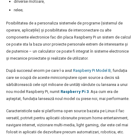
driverse motoare,
relee;
Posibilitatea de a personaliza sistemele de programe (sistemul de
operare, aplicațiile) și posibilitatea de interconectare cu alte
componente electronice fac din placa Raspberry Pi un sistem de calcul
ce poate sta la baza unor proiecte personale extrem de interesante și
de puternice – un calculator ce poate fi integrat în sisteme electronice
și mecanice proiectate și realizate de utilizator.
După succesul enorm pe care l-a avut
Raspberry Pi Model B
, fundația
care se ocupă de aceste minicomputere open source a decis să
sărbătorească cele opt milioane de unități vândute cu lansarea a unui
nou model Raspberry Pi, numit
Raspberry Pi 3
. Așa cum era de
așteptat, fundația lansează noul model cu piese noi, mai performante.
Caracteristicile sale si platforma open source bazata pe Linux il fac
versatil, potrivit pentru aplicatii obisnuite precum home entertainment,
navigare internet, vizionare multi-media, light gaming, dar este cel mai
folosit in aplicatii de dezvoltare precum automatizari, robotica, etc.