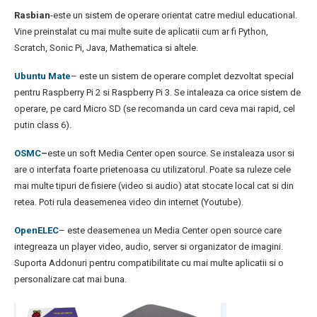
Rasbian
-este un sistem de operare orientat catre mediul educational.
Vine preinstalat cu mai multe suite de aplicatii cum ar fi Python,
Scratch, Sonic Pi, Java, Mathematica si altele.
Ubuntu Mate
– este un sistem de operare complet dezvoltat special
pentru Raspberry Pi 2 si Raspberry Pi 3. Se intaleaza ca orice sistem de
operare, pe card Micro SD (se recomanda un card ceva mai rapid, cel
putin class 6).
OSMC
–
este un soft Media Center open source. Se instaleaza usor si
are o interfata foarte prietenoasa cu utilizatorul. Poate sa ruleze cele
mai multe tipuri de fisiere (video si audio) atat stocate local cat si din
retea. Poti rula deasemenea video din internet (Youtube).
OpenELEC
– este deasemenea un Media Center open source care
integreaza un player video, audio, server si organizator de imagini.
Suporta Addonuri pentru compatibilitate cu mai multe aplicatii si o
personalizare cat mai buna.