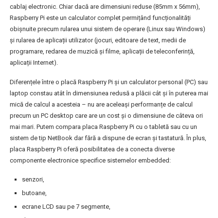
cablaj electronic. Chiar dacă are dimensiuni reduse (85mm x 56mm),
Raspberry Pi este un calculator complet permițând funcționalități
obișnuite precum rularea unui sistem de operare (Linux sau Windows)
și rularea de aplicații utilizator (jocuri, editoare de text, medii de
programare, redarea de muzică și filme, aplicații de teleconferință,
aplicații Internet).
Diferențele între o placă Raspberry Pi și un calculator personal (PC) sau
laptop constau atât în dimensiunea redusă a plăcii cât și în puterea mai
mică de calcul a acesteia – nu are aceleași performanțe de calcul
precum un PC desktop care are un cost și o dimensiune de câteva ori
mai mari. Putem compara placa Raspberry Pi cu o tabletă sau cu un
sistem de tip NetBook dar fără a dispune de ecran și tastatură. În plus,
placa Raspberry Pi oferă posibilitatea de a conecta diverse
componente electronice specifice sistemelor embedded:
senzori,
butoane,
ecrane LCD sau pe 7 segmente,