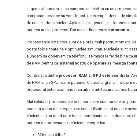
In general lumea vrea sa cumpere un telefon cu un procesor ca
cumparam ceva ce nu vom folosi. Un exemplu destul de simplu e
de unul cu doua nuclee. Aplicatiile, in general, nu folosesc toat
puterea acelui procesor. Dar asta influenteaza
autonomia.
Procesoarele octa core sunt deja prea mult pentru moment. Sa
poate folosi toate cele opt nuclee simultan. Nucleele sunt baz
ajungem sa observam ca telefonul se misca la fel de bine ca u
de RAM pentru ca sistemul nostru de operare sa mearga foarte
Combinatia dintre
procesor, RAM si GPU este esentiala
. Av
de RAM si un GPU foarte puternic. Chipsetul grafic il folosim do
procesorul este recomandat sa aiba o arhitectura cat mai buna
Mai exista si procesoarele octa core care sunt bazate pe patru n
consum redus de energie care sunt utilizate cand nu este nevoi
eficient ar fi un quad core bun in combinatie cu un dual core ef
puterea de procesare cu eficienta energetica.
32bit sau 64bit?