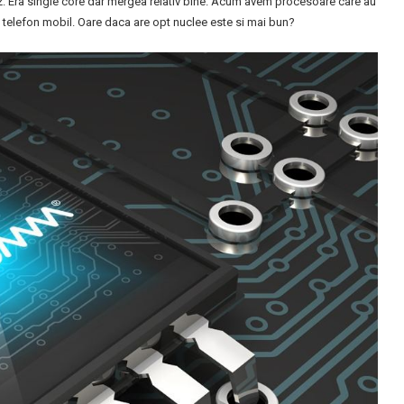
Era single core dar mergea relativ bine. Acum avem procesoare care au
 telefon mobil. Oare daca are opt nuclee este si mai bun?