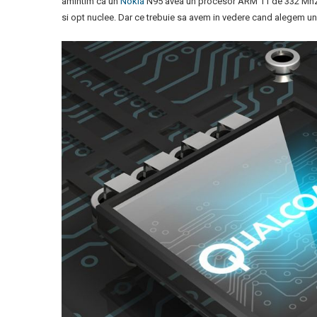
amintim ca un
Nokia
N95 avea un procesor ARM 11 de 332 Mhz. 
si opt nuclee. Dar ce trebuie sa avem in vedere cand alegem un