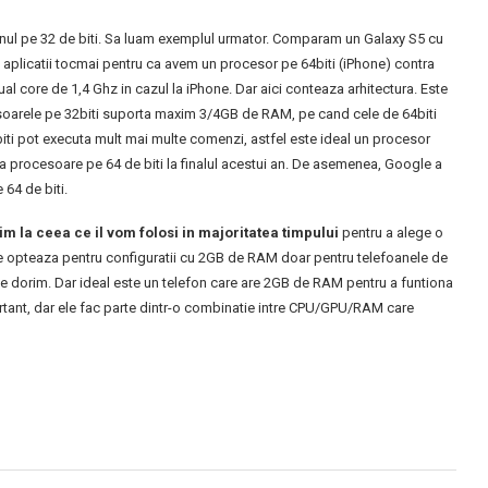
nul pe 32 de biti. Sa luam exemplul urmator. Comparam un Galaxy S5 cu
 aplicatii tocmai pentru ca avem un procesor pe 64biti (iPhone) contra
 core de 1,4 Ghz in cazul la iPhone. Dar aici conteaza arhitectura. Este
esoarele pe 32biti suporta maxim 3/4GB de RAM, pe cand cele de 64biti
biti pot executa mult mai multe comenzi, astfel este ideal un procesor
a procesoare pe 64 de biti la finalul acestui an. De asemenea, Google a
64 de biti.
m la ceea ce il vom folosi in majoritatea timpului
pentru a alege o
ne opteaza pentru configuratii cu 2GB de RAM doar pentru telefoanele de
e dorim. Dar ideal este un telefon care are 2GB de RAM pentru a funtiona
ortant, dar ele fac parte dintr-o combinatie intre CPU/GPU/RAM care