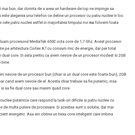
t mai bun, dar dorinta de a avea un hardware de top ne impinge sa
ste alegerea unui telefon ce detine un procesor cu patru nuclee in loc
e cele patru nuclee astfel in majoritatea timpului noi
nu
folosim toata
 luam procesorul MediaTek 6592 octa core de 1,7 Ghz. Acest procesor
ate pe arhitectura Cortex A7 cu consum mic de energie, dar per total
n dual core. Si asta pentru ca avem nevoie de un procesor modest si 2GB
 bine.
em nevoie de un procesor bun (chiar si un dual core este foarte bun), 2GB
ar cand avem nevoie de el. Acesta chiar trebuie sa fie puternic, insa
 si sa fie dual core sau maxim quad core.
uclee puternice care raspund la task-uri dificile si patru nuclee cu
e de multa putere de procesare. Si acestea sunt o solutie, dar mai
icient energetic. Asa am obtine un hexa core inteligent care imbina