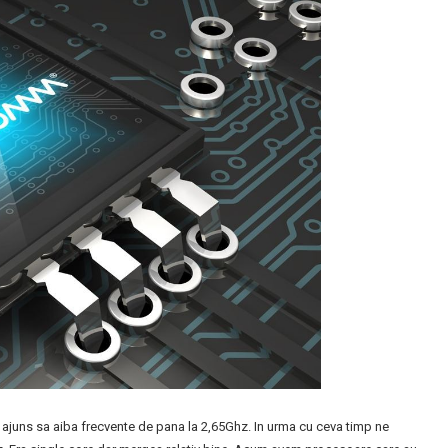
u ajuns sa aiba frecvente de pana la 2,65Ghz. In urma cu ceva timp ne