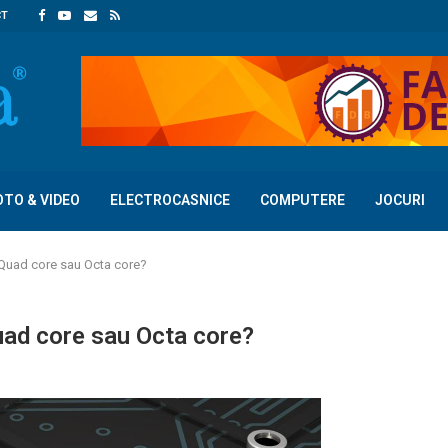
CT
OTO & VIDEO
ELECTROCASNICE
COMPUTERE
JOCURI
 Quad core sau Octa core?
uad core sau Octa core?