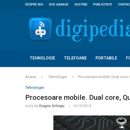
DESPRE NOI
DIGI GARAGE
SUSTINE
PUBLICITATE
CONTA
TEHNOLOGIE
TELEFOANE
PORTABILE
F
Acasa
Tehnologie
Procesoare mobile. Dual core,
Tehnologie
Procesoare mobile. Dual core, Q
scris de
Dragos Schiopu
16-10-2014