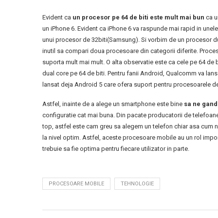
Evident ca
un procesor pe 64 de biti este mult mai bun
ca u
un iPhone 6. Evident ca iPhone 6 va raspunde mai rapid in unele
unui procesor de 32biti(Samsung). Si vorbim de un procesor dual
inutil sa compari doua procesoare din categorii diferite. Proc
suporta mult mai mult. O alta observatie este ca cele pe 64 de 
dual core pe 64 de biti. Pentru fanii Android, Qualcomm va lans
lansat deja Android 5 care ofera suport pentru procesoarele de 
Astfel, inainte de a alege un smartphone este bine
sa ne gandi
configuratie cat mai buna. Din pacate producatorii de telefoa
top, astfel este cam greu sa alegem un telefon chiar asa cum n
la nivel optim. Astfel, aceste procesoare mobile au un rol imp
trebuie sa fie optima pentru fiecare utilizator in parte.
PROCESOARE MOBILE
TEHNOLOGIE