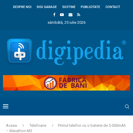
DESPRE NOI
DIGI GARAGE
SUSTINE
PUBLICITATE
CONTACT
sâmbătă, 25 iulie 2026
Acasa
Telefoane
Primul telefon cu o baterie de 5.000mAh
– Marathon M3