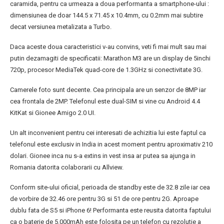
caramida, pentru ca urmeaza a doua performanta a smartphone-ului :
dimensiunea de doar 144.5 x 71.45 x 10.4mm, cu 0.2mm mai subtire
decat versiunea metalizata a Turbo.
Daca aceste doua caracteristici v-au convins, veti fi mai mult sau mai
putin dezamagiti de specificatii: Marathon M3 are un display de 5inchi
720p, procesor MediaTek quad-core de 1.3GHz si conectivitate 3G.
Camerele foto sunt decente. Cea principala are un senzor de 8MP iar
cea frontala de 2MP. Telefonul este dual-SIM si vine cu Android 4.4
KitKat si Gionee Amigo 2.0 UI.
Un alt inconvenient pentru cei interesati de achizitia lui este faptul ca
telefonul este exclusiv in India in acest moment pentru aproximativ 210
dolari. Gionee inca nu s-a extins in vest insa ar putea sa ajunga in
Romania datorita colaborarii cu Allview.
Conform site-ului oficial, perioada de standby este de 32.8 zile iar cea
de vorbire de 32.46 ore pentru 3G si 51 de ore pentru 2G. Aproape
dublu fata de S5 si iPhone 6! Performanta este reusita datorita faptului
ca o baterie de 5.000mAh este folosita pe un telefon cu rezolutie a