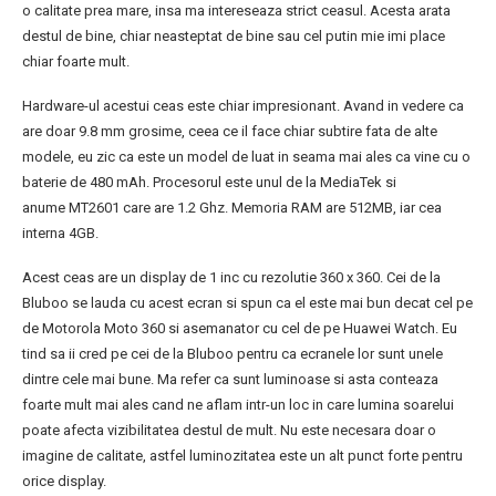
o calitate prea mare, insa ma intereseaza strict ceasul. Acesta arata
destul de bine, chiar neasteptat de bine sau cel putin mie imi place
chiar foarte mult.
Hardware-ul acestui ceas este chiar impresionant. Avand in vedere ca
are doar 9.8 mm grosime, ceea ce il face chiar subtire fata de alte
modele, eu zic ca este un model de luat in seama mai ales ca vine cu o
baterie de 480 mAh. Procesorul este unul de la MediaTek si
anume MT2601 care are 1.2 Ghz. Memoria RAM are 512MB, iar cea
interna 4GB.
Acest ceas are un display de 1 inc cu rezolutie 360 x 360. Cei de la
Bluboo se lauda cu acest ecran si spun ca el este mai bun decat cel pe
de Motorola Moto 360 si asemanator cu cel de pe Huawei Watch. Eu
tind sa ii cred pe cei de la Bluboo pentru ca ecranele lor sunt unele
dintre cele mai bune. Ma refer ca sunt luminoase si asta conteaza
foarte mult mai ales cand ne aflam intr-un loc in care lumina soarelui
poate afecta vizibilitatea destul de mult. Nu este necesara doar o
imagine de calitate, astfel luminozitatea este un alt punct forte pentru
orice display.