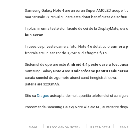
Samsung Galaxy Note 4 are un ecran Super AMOLED acoperit cu st
mai naturale. S Pen-ul cu care este dotat beneficiaza de softuri
In plus, in urma testelelor facute de cei de la DisplayMate, s-a
bun ecran.
In ceea ce priveste camera foto, Note 4 e dotat cu o
camera p
frontala are un senzor de 3,7MP si diafragma f/1.9.
Sistemul de operare este
Android 4.4 peste care a fost pus
Samsung Galaxy Note 4 are
3 microfoane pentru reducere
curata sunetul de zgomote atunci cand inregistrati ceva.
Bateria are 3220mAh.
Stiu ca
Dragos
asteapta de mult aparitia telefonului si cu siguran
Precomanda Samsung Galaxy Note 4 la eMAG, ai variante dispo
EMAG
PRECOMANDA NOTE 4
PRET NOTE 4
SAMS