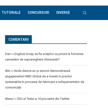
TUTORIALE
CONCURSURI
DIVERSE
COMENTARII
Dan
la
Englezii incep sa fie sceptici cu privire la folosirea
camerelor de supraveghere chinezesti?
Alin
la
Noile device-uri și servicii demonstrează
angajamentul HMD Global de a investi în practici
sustenabile în procesul de fabricare a echipamentelor de
comunicații
Alexa
la
CEO-ul Tesla ia 10 procente din Twitter