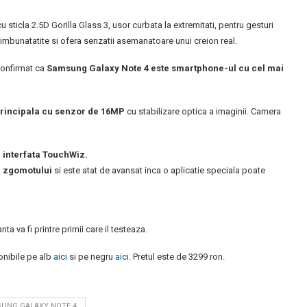
icla 2.5D Gorilla Glass 3, usor curbata la extremitati, pentru gesturi
 imbunatatite si ofera senzatii asemanatoare unui creion real.
 confirmat ca
Samsung Galaxy Note 4 este smartphone-ul cu cel mai
rincipala cu senzor de 16MP
cu stabilizare optica a imaginii. Camera
a interfata TouchWiz.
a zgomotului
si este atat de avansat inca o aplicatie speciala poate
ta va fi printre primii care il testeaza.
nibile pe alb
aici
si pe negru
aici
. Pretul este de 3299 ron.
UNG GALAXY NOTE 4