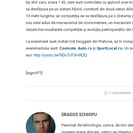
tip slot cars, scara 1:43, care sunt controlate cu ajutorul une
va desfășura pe un sistem hibrid, construit din două seturi dife
13 metri lungime, iar competiția se va desfășura pe o distanța 
nou este adus de mecanismul de cronometrare, un mecanism imple
văzute live rezultatele competiției și evoluția participanților din 
La eveniment sunt invitati toți bloggerii din Prahova, iar în compe
evenimentului sunt:
Cosmote
,
Auto.ro
și
SportLocal.ro
. Un s
aici:
http://youtu.be/NDu7cF0m8QQ
[signoff1]
1 comentariu
DRAGOS SCHIOPU
Pasionat de tehnologie, curios, de mic de
puneam mana stricam, astazi se cheama ca