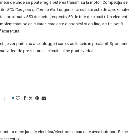
i manete de unde se poate regla puterea transmisă la motor. Competiția se
rite:
SCX Compact
și
Carrera Go
. Lungimea circuitului este de aproximativ
de aproximativ 650 de metri (respectiv 50 de ture de circuit). Un element
mentat pe calculator, care este disponibil și on-line, astfel pot fi
fiecare tură.
tiție vor participa acei bloggeri care s-au înscris în prealabil.
Sponsorii
curt video de prezentare al circuitului se poate vedea
0
montam orice jucarie electrica/electronica sau care avea butoane. Pe ce
 le testez.