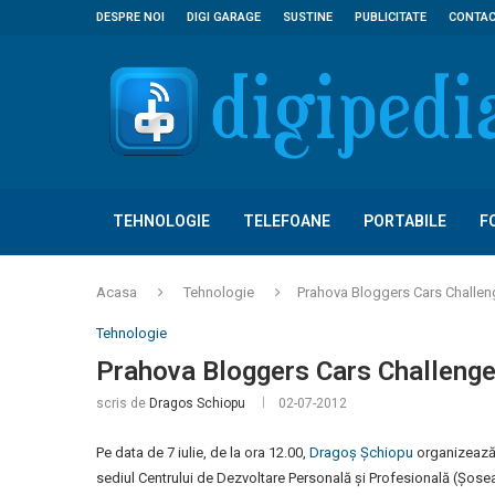
DESPRE NOI
DIGI GARAGE
SUSTINE
PUBLICITATE
CONTA
TEHNOLOGIE
TELEFOANE
PORTABILE
F
Acasa
Tehnologie
Prahova Bloggers Cars Challe
Tehnologie
Prahova Bloggers Cars Challeng
scris de
Dragos Schiopu
02-07-2012
Pe data de 7 iulie, de la ora 12.00,
Dragoș Șchiopu
organizează 
sediul Centrului de Dezvoltare Personală și Profesională (Șosea