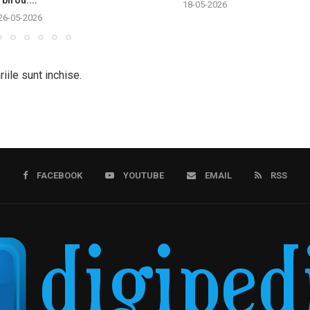
birou:...
18-05-2026
26-05-2026
iile sunt inchise.
FACEBOOK
YOUTUBE
EMAIL
RSS