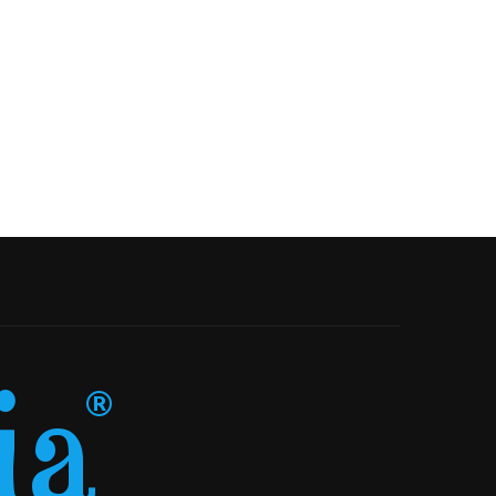
Profuu din...
de unică folosință...
18-05-2026
22-04-2026