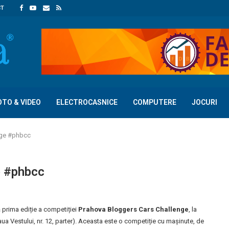
CT
OTO & VIDEO
ELECTROCASNICE
COMPUTERE
JOCURI
nge #phbcc
e #phbcc
prima ediție a competiției
Prahova Bloggers Cars Challenge
, la
ua Vestului, nr. 12, parter). Aceasta este o competiție cu mașinute, de