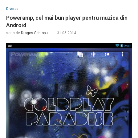
Diverse
Poweramp, cel mai bun player pentru muzica din
Android
scris de
Dragos Schiopu
31-05-2014