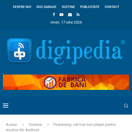
DESPRE NOI
DIGI GARAGE
SUSTINE
PUBLICITATE
CONTACT
vineri, 17 iulie 2026
Acasa
Diverse
Poweramp, cel mai bun player pentru
muzica din Android