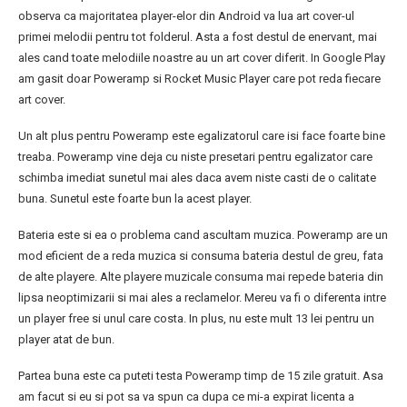
observa ca majoritatea player-elor din Android va lua art cover-ul
primei melodii pentru tot folderul. Asta a fost destul de enervant, mai
ales cand toate melodiile noastre au un art cover diferit. In Google Play
am gasit doar Poweramp si Rocket Music Player care pot reda fiecare
art cover.
Un alt plus pentru Poweramp este egalizatorul care isi face foarte bine
treaba. Poweramp vine deja cu niste presetari pentru egalizator care
schimba imediat sunetul mai ales daca avem niste casti de o calitate
buna. Sunetul este foarte bun la acest player.
Bateria este si ea o problema cand ascultam muzica. Poweramp are un
mod eficient de a reda muzica si consuma bateria destul de greu, fata
de alte playere. Alte playere muzicale consuma mai repede bateria din
lipsa neoptimizarii si mai ales a reclamelor. Mereu va fi o diferenta intre
un player free si unul care costa. In plus, nu este mult 13 lei pentru un
player atat de bun.
Partea buna este ca puteti testa Poweramp timp de 15 zile gratuit. Asa
am facut si eu si pot sa va spun ca dupa ce mi-a expirat licenta a