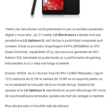
Pentru cei care doresc sa fie permanent in pas cu evolutia universului
digital o noua stire : joi, 21 martie,
LG Electronics
a lansat noul sau
smartphone
LG Optimus G
, varf de top in portofoliul companiei sud-
coreene. Dotat cu procesor Snapdragon S4 Pro (APQ8064) cu CPU
Quad-Core Krait, capabilitati LTE şi cea mai noua generatie de GPU
Adreno 320, terminalul se poate lauda cu o performanta de gaming
imbunatatita si cu o viata mai lunga a bateriei.
Ecranul WXGA de 4,7 de inch True HD IPS+ (1280×768 pixeli) / raport
15:9, memoria de 32 GB si camera de 13 MP nu ne surprind pentru ca
nu ne asteptam la mai putin de la un model de top. Sistemul de
operare al lui
LG Optimus G
este Android, iar prin tehnologia HD Voice
de care beneficiaza terminalul, sunetul are mult de castigat in claritate.
Plus valoare aduc si functiile sale de utilizare: