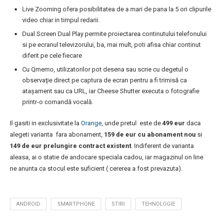
Live Zooming ofera posibilitatea de a mari de pana la 5 ori clipurile
video chiar in timpul redarii.
Dual Screen Dual Play permite proiectarea continutului telefonului
si pe ecranul televizorului, ba, mai mult, poti afisa chiar continut
diferit pe cele fiecare
Cu Qmemo, utilizatorilor pot desena sau scrie cu degetul o
observaţie direct pe captura de ecran pentru a fi trimisă ca
ataşament sau ca URL, iar Cheese Shutter executa o fotografie
printr-o comandă vocală.
Il gasiti in exclusivitate la
Orange
, unde pretul este de
499 eur
daca
alegeti varianta fara abonament,
159 de eur cu abonament nou
si
149 de eur prelungire contract existent
. Indiferent de varianta
aleasa, ai o statie de andocare speciala cadou, iar magazinul on line
ne anunta ca stocul este suficient ( cererea a fost prevazuta).
ANDROID
SMARTPHONE
STIRI
TEHNOLOGIE