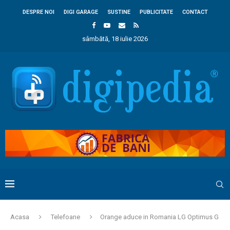
DESPRE NOI
DIGI GARAGE
SUSTINE
PUBLICITATE
CONTACT
sâmbătă, 18 iulie 2026
Acasa
Telefoane
Orange aduce in Romania LG Optimus G