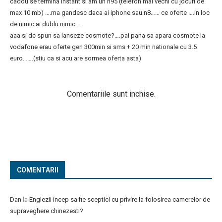
cadou se termina instant si am un n95 (telefon mai vechi cu jocuri de
max 10 mb) ….ma gandesc daca ai iphone sau n8…… ce oferte ….in loc
de nimic ai dublu nimic…..
aaa si dc spun sa lanseze cosmote?….pai pana sa apara cosmote la
vodafone erau oferte gen 300min si sms + 20 min nationale cu 3.5
euro…….(stiu ca si acu are sormea oferta asta)
Comentariile sunt inchise.
COMENTARII
Dan
la
Englezii incep sa fie sceptici cu privire la folosirea camerelor de
supraveghere chinezesti?