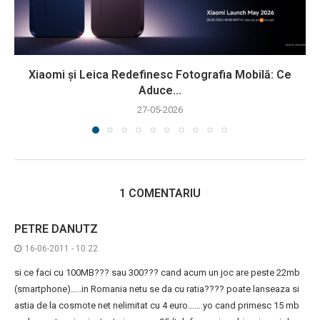
Xiaomi și Leica Redefinesc Fotografia Mobilă: Ce
Aduce...
27-05-2026
1 COMENTARIU
PETRE DANUTZ
16-06-2011 - 10:22
si ce faci cu 100MB??? sau 300??? cand acum un joc are peste 22mb
(smartphone)…..in Romania netu se da cu ratia???? poate lanseaza si
astia de la cosmote net nelimitat cu 4 euro…….yo cand primesc 15 mb