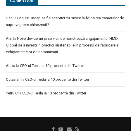
COMENTARII
Dan
la
Englezii incep sa fie sceptici cu privire la folosirea camerelor de
supraveghere chinezesti?
Alin
la
Noile device-uri și servicii demonstrează angajamentul HMD
Global de a investi în practici sustenabile în procesul de fabricare a
echipamentelor de comunicații
Alexa
la
CEO-ul Tesla ia 10 procente din Twitter
Octavian
la
CEO-ul Tesla ia 10 procente din Twitter
Petru C
la
CEO-ul Tesla ia 10 procente din Twitter