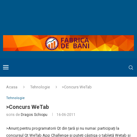
Acasa
Tehnologie
>Concurs WeTab
Tehnologie
>Concurs WeTab
scris de
Dragos Schiopu
16-06-2011
>Anunț pentru programatorii Qt din țară și nu numai: participați la
concursul Qt WeTab App Challenge și puteți câștiga o tabletă Wetab și