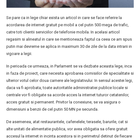
Se pare ca in lege chiar exista un articol in care se face referire la
acordarea de internet gratuit pe mobil a cel putin 500 mega de trafic,
catre toti clientii serviciilor de telefonie mobila. In acelasi articol
regasim si alineatul in care se mentioneaza faptul ca ceea ce am spus
putin mai devreme se aplica in maximum 30 de zile de la data intrarii in
vigoare a legii.
In perioada ce urmeaza, in Parlament se va dezbate aceasta lege, inca
in faza de proiect, care necesita aprobarea comisiilor de specialitate si
ulterior votul celor doua camere ale legislativului. In sensul acestei legi,
daca va fi aprobata, toate autoritatile administratiei publice locale si
centrale vor fi obligate sa acorde acces la internet tuturor cetatenilor,
acces gratuit si permanent. Privitor la conexiune, se va asigura o
dimensiuni a benzii de cel putin 50 MN pe secunda.
De asemenea, atat restaurantele, cafenelele, terasele, barurile, cat si
alte unitati de alimentatie publica, vor avea obligatia sa ofere gratuit
accesul la internet in incinta acestora si in perimetrul detinut de fiecare