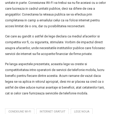
unitate in parte. Conexiunea Wi-Fi va trebui sa nu fie aceiasi cu a celor
care lucreaza in cadrul unitatii publice, deci sa difere de cea a
angajatilor. Conectarea la reteaua publica se va efectua prin
completarea in camp a emailului celui ca va folosi internet pentru
acces limitat de o ora, dar cu posibilitatea reconectarii.
Cei care au gandit o astfel de lege declara ca mediul afacerilor si
competitia vor fi, cu siguranta, stimulate. Vorbim de impactul direct
asupra afacerilor, unde necesitatile institutiilor publice care folosesc
servicii de internet sa fie acoperite financiar de firme private.
Pe langa aspectele prezentate, aceasta lege va creste si
competitivitatea intre operatorii de servicii de telefonie mobila, lucru
benefic pentru fiecare dintre acestia. Acum ramane de vazut daca
legea se va aplica in viitorul apropiat, desi mi-ar placea sa cred ca o
astfel de idee aduce numai avantaje si beneficii, atat cetatenilor tarii,
cat si celor care furnizeaza serviciile de telefonie mobila.
CONEXIUNE WI-FI
INTERNET GRATUIT
LEGE NOUA