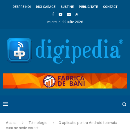
DESPRE NOI
DIGI GARAGE
SUSTINE
PUBLICITATE
CONTACT
miercuri, 22 iulie 2026
Acasa
Tehnologie
O aplicatie pentru Android te invata
cum se scrie corect