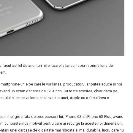
facut astfel de anunturi referitoare la lansari abia in prima luna de
ent.
martphone-urile pe care le vor lansa, producatorul ar putea aduce si noi
a avand un ecran generos de 12.9 inch. Cu toate acestea, chiar daca pe
entului si ce se va lansa mai exact atunci, Apple nu a facut inca o
ea fi mai gros fata de predecesorii lui, iPhone 6S si iPhone 6S Plus, avand
m cunoaste inca motivul pentru care ar recurge la aceste noi dimensiuni,
tarii unei carcase de o calitate mai ridicata si mai durabila, lucru care nu