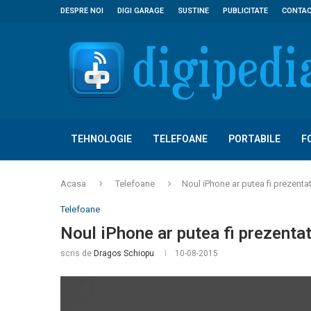
DESPRE NOI
DIGI GARAGE
SUSTINE
PUBLICITATE
CONTA
TEHNOLOGIE
TELEFOANE
PORTABILE
F
Acasa
Telefoane
Noul iPhone ar putea fi prezenta
Telefoane
Noul iPhone ar putea fi prezenta
scris de
Dragos Schiopu
10-08-2015