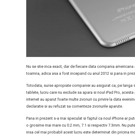
Nu se stie inca exact, dar de fiecare data compania americana a 
toamna, adica asa a fost incepand cu anul 2012 si pana in prez
Totodata, surse apropiate companiei au asigurat ca, pe langa s
tablete, lucru care nu exclude sa apara si noul iPad Pro, acest
internet au aparut foarte multe zvonuri cu privire la data evenim
declaratie si au refuzat sa comenteze zvonurile aparute.
Pana in prezent s-a mai speculat si faptul ca noul iPhone ar put
o grosime mai mare cu 0.2 mm, 7.1 si respectiv 7.3mm. Nu pute
insa cel mai probabil acest lucru este determinat din pricina mon