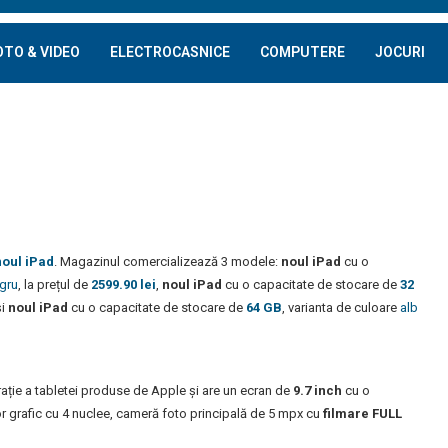
OTO & VIDEO
ELECTROCASNICE
COMPUTERE
JOCURI
noul iPad
. Magazinul comercializează 3 modele:
noul iPad
cu o
gru
, la prețul de
2599.90 lei
,
noul iPad
cu o capacitate de stocare de
32
i
noul iPad
cu o capacitate de stocare de
64 GB
, varianta de culoare
alb
erație a tabletei produse de Apple și are un ecran de
9.7 inch
cu o
r grafic cu 4 nuclee, cameră foto principală de 5 mpx cu
filmare FULL