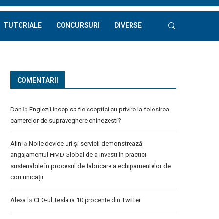
TUTORIALE
CONCURSURI
DIVERSE
COMENTARII
Dan
la
Englezii incep sa fie sceptici cu privire la folosirea
camerelor de supraveghere chinezesti?
Alin
la
Noile device-uri și servicii demonstrează
angajamentul HMD Global de a investi în practici
sustenabile în procesul de fabricare a echipamentelor de
comunicații
Alexa
la
CEO-ul Tesla ia 10 procente din Twitter