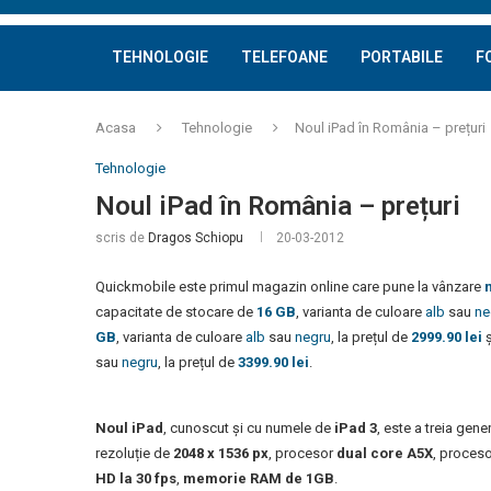
TEHNOLOGIE
TELEFOANE
PORTABILE
F
Acasa
Tehnologie
Noul iPad în România – prețuri
Tehnologie
Noul iPad în România – prețuri
scris de
Dragos Schiopu
20-03-2012
Quickmobile este primul magazin online care pune la vânzare
capacitate de stocare de
16 GB
, varianta de culoare
alb
sau
ne
GB
, varianta de culoare
alb
sau
negru
, la prețul de
2999.90 lei
ș
sau
negru
, la prețul de
3399.90 lei
.
Noul iPad
, cunoscut și cu numele de
iPad 3
, este a treia gen
rezoluție de
2048 x 1536 px
, procesor
dual core A5X
, proceso
HD la 30 fps
,
memorie RAM de 1GB
.