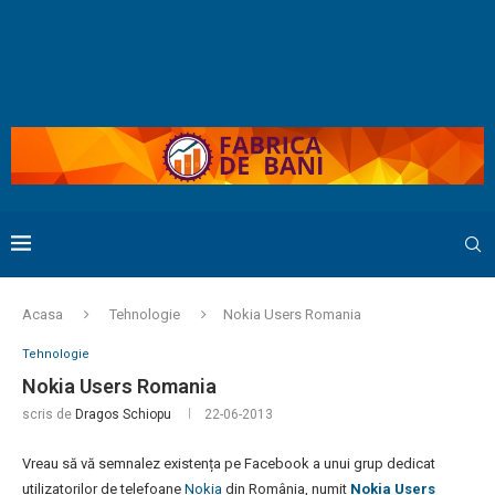
Acasa
Tehnologie
Nokia Users Romania
Tehnologie
Nokia Users Romania
scris de
Dragos Schiopu
22-06-2013
Vreau să vă semnalez existența pe Facebook a unui grup dedicat
utilizatorilor de telefoane
Nokia
din România, numit
Nokia Users