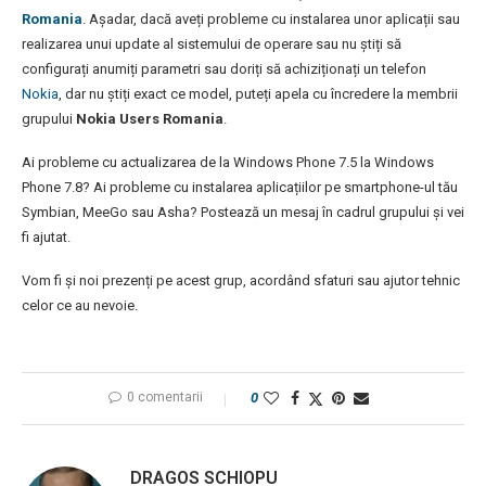
Romania
. Așadar, dacă aveți probleme cu instalarea unor aplicații sau
realizarea unui update al sistemului de operare sau nu știți să
configurați anumiți parametri sau doriți să achiziționați un telefon
Nokia
, dar nu știți exact ce model, puteți apela cu încredere la membrii
grupului
Nokia Users Romania
.
Ai probleme cu actualizarea de la Windows Phone 7.5 la Windows
Phone 7.8? Ai probleme cu instalarea aplicațiilor pe smartphone-ul tău
Symbian, MeeGo sau Asha? Postează un mesaj în cadrul grupului și vei
fi ajutat.
Vom fi și noi prezenți pe acest grup, acordând sfaturi sau ajutor tehnic
celor ce au nevoie.
0 comentarii
0
DRAGOS SCHIOPU