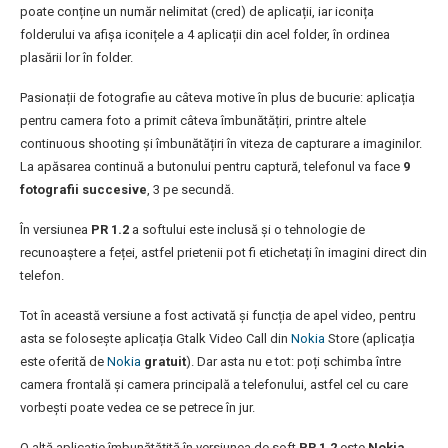
poate conține un număr nelimitat (cred) de aplicații, iar iconița
folderului va afișa iconițele a 4 aplicații din acel folder, în ordinea
plasării lor în folder.
Pasionații de fotografie au câteva motive în plus de bucurie: aplicația
pentru camera foto a primit câteva îmbunătățiri, printre altele
continuous shooting și îmbunătățiri în viteza de capturare a imaginilor.
La apăsarea continuă a butonului pentru captură, telefonul va face
9
fotografii succesive
, 3 pe secundă.
În versiunea
PR 1.2
a softului este inclusă și o tehnologie de
recunoaștere a feței, astfel prietenii pot fi etichetați în imagini direct din
telefon.
Tot în această versiune a fost activată și funcția de apel video, pentru
asta se folosește aplicația Gtalk Video Call din
Nokia
Store (aplicația
este oferită de
Nokia
gratuit
). Dar asta nu e tot: poți schimba între
camera frontală și camera principală a telefonului, astfel cel cu care
vorbești poate vedea ce se petrece în jur.
O altă aplicație îmbunătățită în versiunea de soft
PR 1.2
este
Nokia