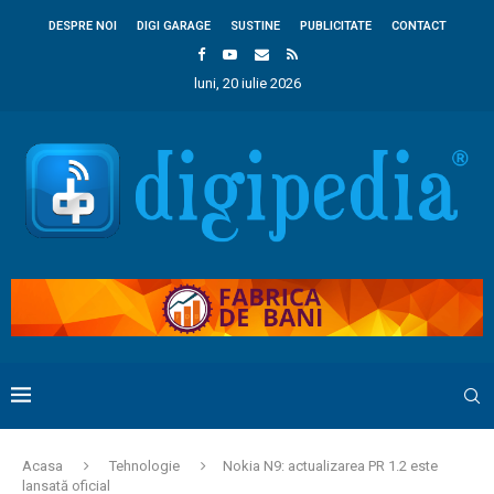
DESPRE NOI
DIGI GARAGE
SUSTINE
PUBLICITATE
CONTACT
luni, 20 iulie 2026
Acasa
Tehnologie
Nokia N9: actualizarea PR 1.2 este
lansată oficial