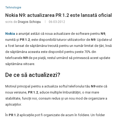
Tehnologie
Nokia N9: actualizarea PR 1.2 este lansată oficial
scris de
Dragos Schiopu
06-03-2012
Nokia
a anunţat astăzi că noua actualizare de software pentru
N9
,
numită și
PR 1.2
, este disponibilă tuturor utilizatorilor de
N9
. Update-ul
a fost lansat de săptămâna trecută pentru un număr limitat de țări, însă
de săptămâna aceasta este disponibil pentru peste 70% din
telefoanele
N9
de pe piață, restul urmând să primească acest update
săptămâna viitoare.
De ce să actualizezi?
Motivul principal pentru a actualiza softul telefonului tău
N9
este că
noua versiune,
PR 1.2
, aduce multiple îmbunătățiri, o mai mare
stabilitate, funcții noi, consum redus și un nou mod de organizare a
aplicațiilor.
În
PR 1.2
aplicațiile pot fi organizate de acum în foldere. Un folder