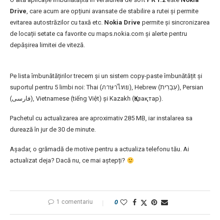
Drive
, care acum are opțiuni avansate de stabilire a rutei și permite
evitarea autostrăzilor cu taxă etc.
Nokia Drive
permite și sincronizarea
de locații setate ca favorite cu maps.nokia.com și alerte pentru
depășirea limitei de viteză.
Pe lista îmbunătățirilor trecem și un sistem copy-paste îmbunătățit și
suportul pentru 5 limbi noi: Thai (ภาษาไทย), Hebrew (עִבְרִית), Persian
(فارسی), Vietnamese (tiếng Việt) și Kazakh (Қазақтар).
Pachetul cu actualizarea are aproximativ 285 MB, iar instalarea sa
durează în jur de 30 de minute.
Așadar, o grămadă de motive pentru a actualiza telefonu tău. Ai
actualizat deja? Dacă nu, ce mai aștepți?
1 comentariu
0