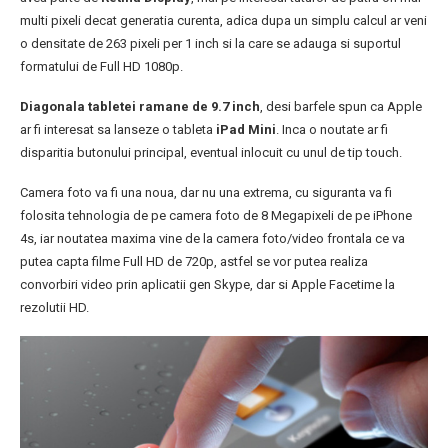
multi pixeli decat generatia curenta, adica dupa un simplu calcul ar veni
o densitate de 263 pixeli per 1 inch si la care se adauga si suportul
formatului de Full HD 1080p.
Diagonala tabletei ramane de 9.7 inch
, desi barfele spun ca Apple
ar fi interesat sa lanseze o tableta
iPad Mini
. Inca o noutate ar fi
disparitia butonului principal, eventual inlocuit cu unul de tip touch.
Camera foto va fi una noua, dar nu una extrema, cu siguranta va fi
folosita tehnologia de pe camera foto de 8 Megapixeli de pe iPhone
4s, iar noutatea maxima vine de la camera foto/video frontala ce va
putea capta filme Full HD de 720p, astfel se vor putea realiza
convorbiri video prin aplicatii gen Skype, dar si Apple Facetime la
rezolutii HD.