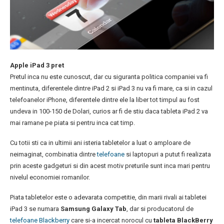
Apple iPad 3 pret
Pretul inca nu este cunoscut, dar cu siguranta politica companiei va fi
mentinuta, diferentele dintre iPad 2 si iPad 3 nu va fi mare, ca si in cazul
telefoanelor iPhone, diferentele dintre ele la liber tot timpul au fost
undeva in 100-150 de Dolari, curios ar fi de stiu daca tableta iPad 2 va
mai ramane pe piata si pentru inca cat timp.
Cu totii sti ca in ultimii ani isteria tabletelor a luat o amploare de
neimaginat, combinatia dintre
telefoane
si laptopuri a putut fi realizata
prin aceste gadgeturi si din acest motiv preturile sunt inca mari pentru
nivelul economiei romanilor.
Piata tabletelor este o adevarata competitie, din marii rivali ai tabletei
iPad 3 se numara
Samsung Galaxy Tab
, dar si producatorul de
telefoane Blackberry
care si-a incercat norocul cu
tableta BlackBerry