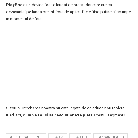
PlayBook
, un device foarte laudat de presa, dar care are ca
dezavantaj pe langa pret si lipsa de aplicatii, ele fiind putine si scumpe
in momentul de fata.
Si totusi, intrebarea noastra nu este legata de ce aduce nou tableta
iPad 3 ci,
cum va reusi sa revolutioneze piata
acestui segment?
APPLE IPAD 3 PRET
IPAD 3
IPAD HD
LANSARE IPAD 3