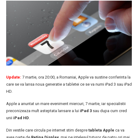
Update:
7 martie, ora 20:00, a Romaniai, Apple va sustine conferinta la
care se va lansa noua generatie a tabletei ce se va numi iPad 3 sau iPad
HD.
Apple a anuntat un mare eveniment miercuri, 7 martie, iar specialistii
preconizeaza mult asteptata lansare a lui
iPad 3
sau dupa cum cred
unii
iPad HD
.
Din vestile care circula pe internet stim despre
tableta Apple
ca va
avea parte de
Retina Display
, mai pe intelesul tuturor de patru ori mai