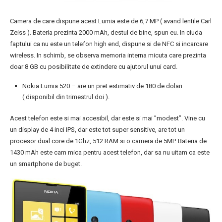
Camera de care dispune acest Lumia este de 6,7 MP ( avand lentile Carl
Zeiss ). Bateria prezinta 2000 mAh, destul de bine, spun eu. In ciuda
faptului ca nu este un telefon high end, dispune si de NFC si incarcare
wireless. In schimb, se observa memoria interna micuta care prezinta
doar 8 GB cu posibilitate de extindere cu ajutorul unui card.
Nokia Lumia 520 – are un pret estimativ de 180 de dolari
( disponibil din trimestrul doi ).
Acest telefon este si mai accesibil, dar este si mai ”modest”. Vine cu
un display de 4 inci IPS, dar este tot super sensitive, are tot un
procesor dual core de 1Ghz, 512 RAM si o camera de 5MP. Bateria de
1430 mAh este cam mica pentru acest telefon, dar sa nu uitam ca este
un smartphone de buget.