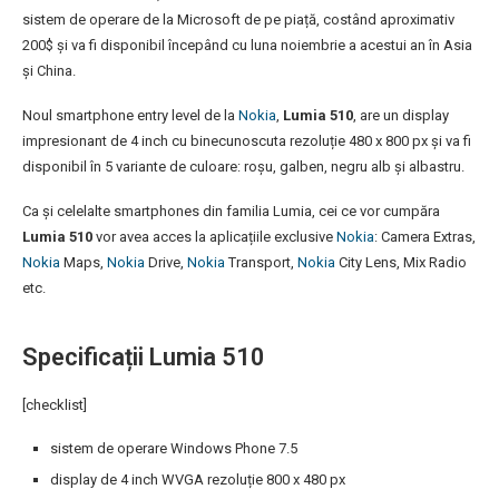
sistem de operare de la Microsoft de pe piață, costând aproximativ
200$ și va fi disponibil începând cu luna noiembrie a acestui an în Asia
și China.
Noul smartphone entry level de la
Nokia
,
Lumia 510
, are un display
impresionant de 4 inch cu binecunoscuta rezoluție 480 x 800 px și va fi
disponibil în 5 variante de culoare: roșu, galben, negru alb și albastru.
Ca și celelalte smartphones din familia Lumia, cei ce vor cumpăra
Lumia 510
vor avea acces la aplicațiile exclusive
Nokia
: Camera Extras,
Nokia
Maps,
Nokia
Drive,
Nokia
Transport,
Nokia
City Lens, Mix Radio
etc.
Specificații Lumia 510
[checklist]
sistem de operare Windows Phone 7.5
display de 4 inch WVGA rezoluție 800 x 480 px