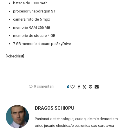
baterie de 1300 mAh
procesor Snapdragon S1
cameră foto de 5 mpx
memorie RAM 256 MB
memorie de stocare 4 GB
7 GB memorie stocare pe SkyDrive
[/checklist]
0 comentarii
0
DRAGOS SCHIOPU
Pasionat de tehnologie, curios, de mic demontam
orice jucarie electrica/electronica sau care avea