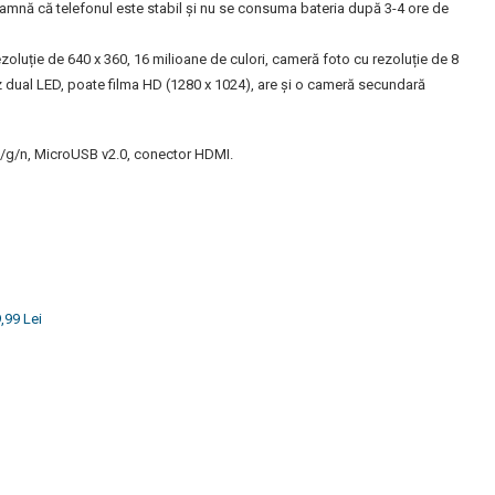
mnă că telefonul este stabil și nu se consuma bateria după 3-4 ore de
luție de 640 x 360, 16 milioane de culori, cameră foto cu rezoluție de 8
z dual LED, poate filma HD (1280 x 1024), are și o cameră secundară
 b/g/n, MicroUSB v2.0, conector HDMI.
,99 Lei