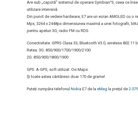
Are sub „capotă” sistemul de operare Symbian^3, ceea ce însea
utilizare intensivă.
Din punct de vedere hardware, E7 are un ecran AMOLED cu o rezo
Mpx, 3264 x 2448px dimensiunea maximă a unei fotografii, blit
pentru apeluri 3G, radio FM cu RDS.
Conectivitate: GPRS Clasa 33, Bluetooth V3.0, wireless 802.11
Retea: 3G: 850/900/1700/1900/2100
2G: 850/900/1800/1900
GPS: A-GPS, soft utilizat: Ovi Maps.
Și toate astea cântăresc doar 170 de grame!
Puteți cumpăra telefonul
Nokia
E7 de la
eMag
la prețul de
2.079