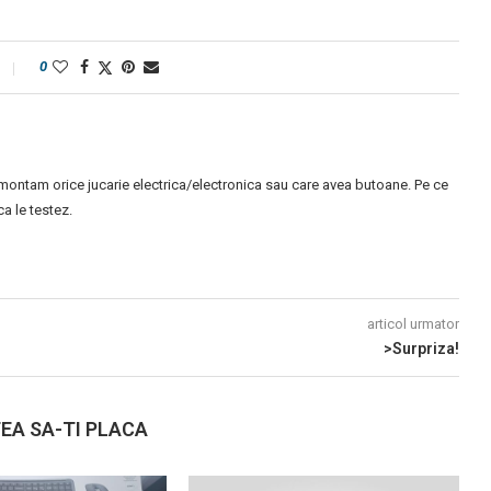
0
montam orice jucarie electrica/electronica sau care avea butoane. Pe ce
 le testez.
articol urmator
>Surpriza!
EA SA-TI PLACA