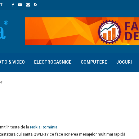
CT
OTO & VIDEO
ELECTROCASNICE
COMPUTERE
JOCURI
or
imit în teste de la
Nokia România
.
tastatură culisantă QWERTY ce face scrierea mesajelor mult mai rapidă.