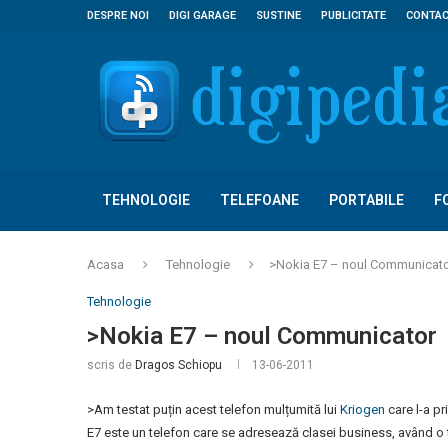
DESPRE NOI
DIGI GARAGE
SUSTINE
PUBLICITATE
CONTA
TEHNOLOGIE
TELEFOANE
PORTABILE
F
Acasa
Tehnologie
>Nokia E7 – noul Communicat
Tehnologie
>Nokia E7 – noul Communicator
scris de
Dragos Schiopu
13-06-2011
>Am testat puțin acest telefon mulțumită lui
Kriogen
care l-a pr
E7 este un telefon care se adresează clasei business, având o 