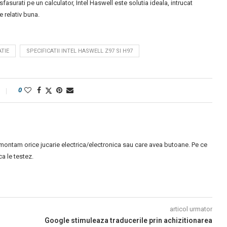
sfasurati pe un calculator, Intel Haswell este solutia ideala, intrucat
 relativ buna.
TIE
SPECIFICATII INTEL HASWELL Z97 SI H97
0
montam orice jucarie electrica/electronica sau care avea butoane. Pe ce
 le testez.
articol urmator
Google stimuleaza traducerile prin achizitionarea