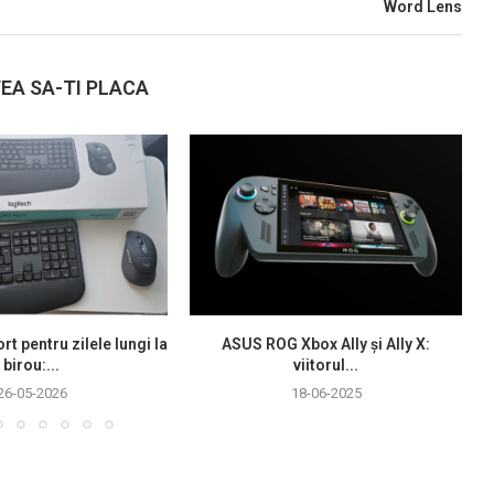
Word Lens
EA SA-TI PLACA
rt pentru zilele lungi la
ASUS ROG Xbox Ally și Ally X:
birou:...
viitorul...
26-05-2026
18-06-2025