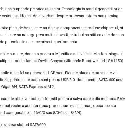
bui sa surprinda pe orice utilizator. Tehnologia in randul generatiilor de
ce cerinta, indiferent daca vorbim despre procesare video sau gaming.
mite placi de baza, care au deja in componenta introduse chipset-ul, si
nul care sa adauge prea multe inovatii, ar trebui sa stiti ca este doar un
 de puternice in ceea ce priveste performanta.
 de stocare, dar asta pentru a le justifica achizitia. Intel a fost singurul
ltiplicator din familia Devil’s Canyon (viitoarele Boardwell-uri LGA1150)
abile de altfel sa genereze 1 GB/sec. Fiecare placa de baza care va
iteza, printre care patru sunt pentru USB 3.0, doua pentru SATA 600 unul
tru GigaLAN, SATA Express si M.2.
 care de altfel vor putea fi folositi pentru a salva datele din memoria RAM
unea mai veche a acestor doua procesoare nu sunt mari, deoarece s-a
ind configurabile la 16/0/0 sau 8/0/0 sau 8/4/4).
0), si sase slot-uri SATA600.