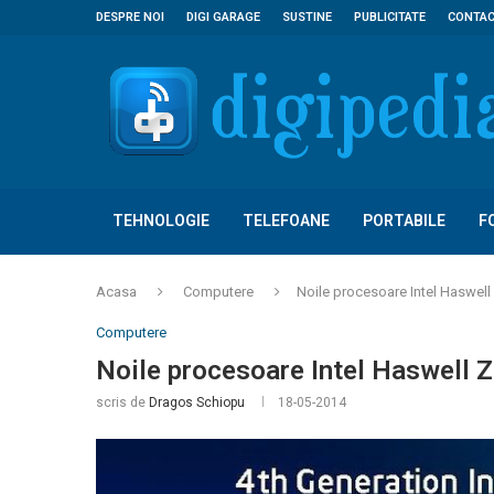
DESPRE NOI
DIGI GARAGE
SUSTINE
PUBLICITATE
CONTA
TEHNOLOGIE
TELEFOANE
PORTABILE
F
Acasa
Computere
Noile procesoare Intel Haswell
Computere
Noile procesoare Intel Haswell 
scris de
Dragos Schiopu
18-05-2014