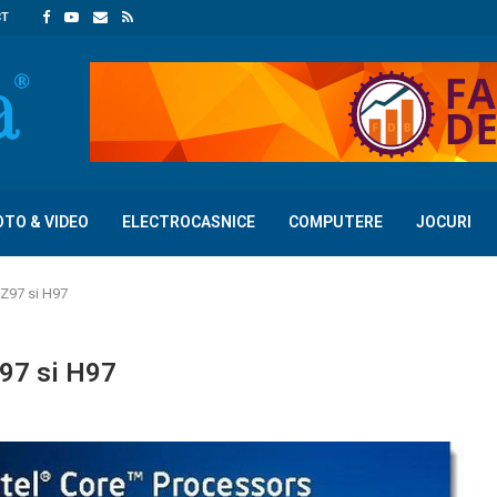
CT
OTO & VIDEO
ELECTROCASNICE
COMPUTERE
JOCURI
 Z97 si H97
Z97 si H97