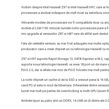
Vorbim despre Intel Haswell Z97 si Intel Haswell H97, care ar tre
procesoare a evoluat indeajuns de mult incat sa satisfaca ori
Viitoarele modele de procesoare vor fi compatibile doar cu anu
socket-ul LGA1150. Intrucat numele noilor procesoare pare a fi u
mic upgrade al versiunilor Z87 si H87 care de altfel sunt destul
Fata de celelalte versiuni, au mai fost adaugate mai multe optiuni
producator care a creat chipset-uri cu tehnologia Haswell cu mu
Z97 si H97 suporta Rapid Storage 13, SATA Express si M.2, cap
suporta noua tehnologie Haswell, va avea 18 port-uri de mare v
PCI-E 2.0, dar si altele mai mici de PCI-E folosite mai mult pen
La noile chipset-uri cache-ul de la SSD a crescut pana la 16 GB,
cand PC-ul este in mod de hibernare. Diferentele dintre versi
lucrat mai mult pe partea de overclocking si multi GPU (acum fi
Ambele tipuri au patru slot-uri DDR3, 14 USB-uri (6 dintre ele 3.