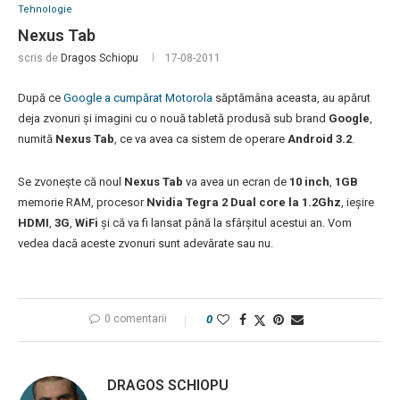
Tehnologie
Nexus Tab
scris de
Dragos Schiopu
17-08-2011
După ce
Google a cumpărat Motorola
săptămâna aceasta, au apărut
deja zvonuri și imagini cu o nouă tabletă produsă sub brand
Google
,
numită
Nexus Tab
, ce va avea ca sistem de operare
Android 3.2
.
Se zvonește că noul
Nexus Tab
va avea un ecran de
10 inch
,
1GB
memorie RAM, procesor
Nvidia Tegra 2 Dual core la 1.2Ghz
, ieșire
HDMI
,
3G
,
WiFi
și că va fi lansat până la sfârșitul acestui an. Vom
vedea dacă aceste zvonuri sunt adevărate sau nu.
0 comentarii
0
DRAGOS SCHIOPU