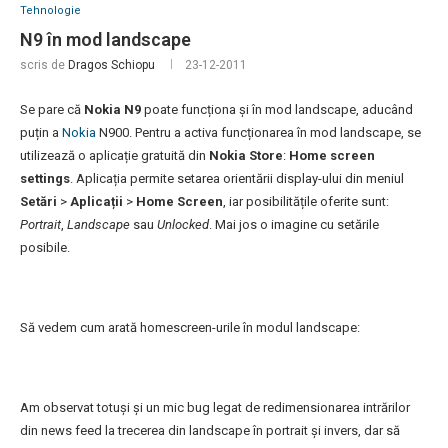
Tehnologie
N9 în mod landscape
scris de
Dragos Schiopu
23-12-2011
Se pare că
Nokia N9
poate funcționa și în mod landscape, aducând
puțin a
Nokia
N900. Pentru a activa funcționarea în mod landscape, se
utilizează o aplicație gratuită din
Nokia Store
:
Home screen
settings
. Aplicația permite setarea orientării display-ului din meniul
Setări
>
Aplicații
>
Home Screen
, iar posibilitățile oferite sunt:
Portrait
,
Landscape
sau
Unlocked
. Mai jos o imagine cu setările
posibile.
Să vedem cum arată homescreen-urile în modul landscape:
Am observat totuși și un mic bug legat de redimensionarea intrărilor
din news feed la trecerea din landscape în portrait și invers, dar să