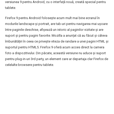
versiunea 9 pentru Android, cu o interfață nouă, creată special pentru
tablete.
Firefox 9 pentru Android folosește acum mult mai bine ecranul în
modurile landscape și portrait, are tab-uri pentru navigarea mai ușoare
între paginile deschise, afișează un istoric al paginilor vizitate și are
suport și pentru pagini favorite. Mozilla a anunțat că au făcut și câteva
îmbunătățiri în ceea ce privește viteza de randare a unei pagini HTML și
suportul pentru HTML5. Firefox 9 oferă acum acces direct la camera
foto a dispozitivului. Din păcate, această versiune nu aduce și suport
pentru plug-in-uri 3rd party, un element care ar departaja clar Firefox de
celelalte browsere pentru tablete.