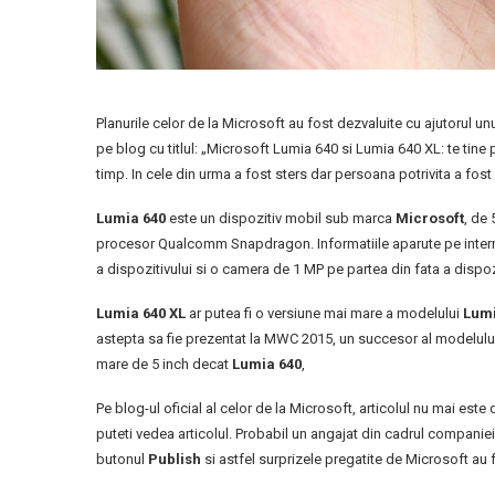
Planurile celor de la Microsoft au fost dezvaluite cu ajutorul unu
pe blog cu titlul: „Microsoft Lumia 640 si Lumia 640 XL: te tine p
timp. In cele din urma a fost sters dar persoana potrivita a fost
Lumia 640
este un dispozitiv mobil sub marca
Microsoft
, de
procesor Qualcomm Snapdragon. Informatiile aparute pe intern
a dispozitivului si o camera de 1 MP pe partea din fata a dispozi
Lumia 640 XL
ar putea fi o versiune mai mare a modelului
Lumi
astepta sa fie prezentat la MWC 2015, un succesor al modelulu
mare de 5 inch decat
Lumia 640
,
Pe blog-ul oficial al celor de la Microsoft, articolul nu mai este
puteti vedea articolul. Probabil un angajat din cadrul companie
butonul
Publish
si astfel surprizele pregatite de Microsoft au 