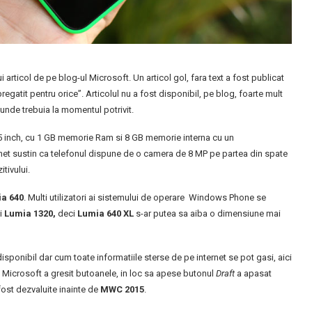
i articol de pe blog-ul Microsoft. Un articol gol, fara text a fost publicat
regatit pentru orice”. Articolul nu a fost disponibil, pe blog, foarte mult
 unde trebuia la momentul potrivit.
 5 inch, cu 1 GB memorie Ram si 8 GB memorie interna cu un
et sustin ca telefonul dispune de o camera de 8 MP pe partea din spate
tivului.
a 640
. Multi utilizatori ai sistemului de operare Windows Phone se
i
Lumia 1320,
deci
Lumia 640 XL
s-ar putea sa aiba o dimensiune mai
 disponibil dar cum toate informatiile sterse de pe internet se pot gasi, aici
i Microsoft a gresit butoanele, in loc sa apese butonul
Draft
a apasat
fost dezvaluite inainte de
MWC 2015
.