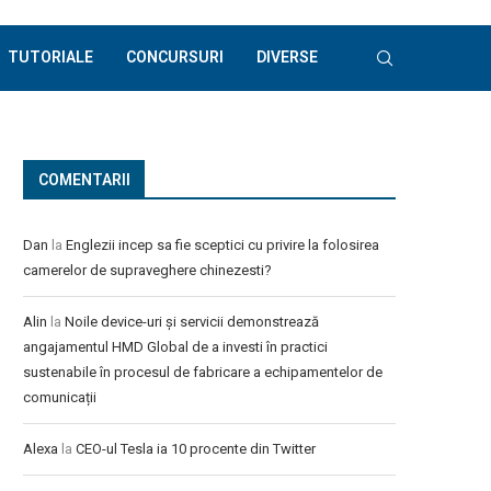
TUTORIALE
CONCURSURI
DIVERSE
COMENTARII
Dan
la
Englezii incep sa fie sceptici cu privire la folosirea
camerelor de supraveghere chinezesti?
Alin
la
Noile device-uri și servicii demonstrează
angajamentul HMD Global de a investi în practici
sustenabile în procesul de fabricare a echipamentelor de
comunicații
Alexa
la
CEO-ul Tesla ia 10 procente din Twitter