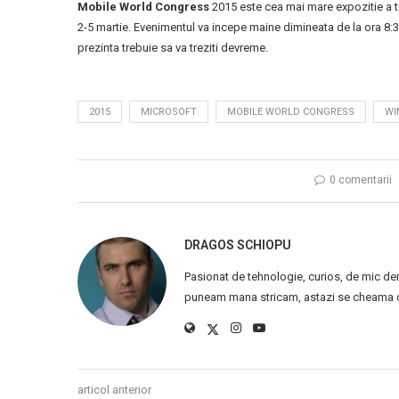
Mobile World Congress
2015 este cea mai mare expozitie a te
2-5 martie. Evenimentul va incepe maine dimineata de la ora 8:30,
prezinta trebuie sa va treziti devreme.
2015
MICROSOFT
MOBILE WORLD CONGRESS
WI
0 comentarii
DRAGOS SCHIOPU
Pasionat de tehnologie, curios, de mic de
puneam mana stricam, astazi se cheama ca
articol anterior