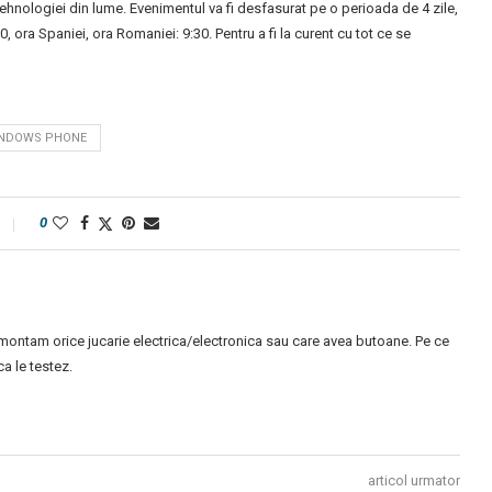
hnologiei din lume. Evenimentul va fi desfasurat pe o perioada de 4 zile,
 ora Spaniei, ora Romaniei: 9:30. Pentru a fi la curent cu tot ce se
NDOWS PHONE
0
montam orice jucarie electrica/electronica sau care avea butoane. Pe ce
 le testez.
articol urmator