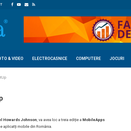
CT
OTO & VIDEO
ELECTROCASNICE
COMPUTERE
JOCURI
etUp
p
el Howards Johnson
, va avea loc a treia ediție a
MobileApps
de aplicatți mobile din România.