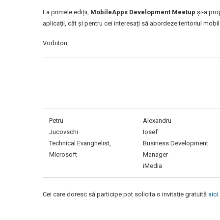
La primele ediții,
MobileApps Development Meetup
și-a prop
aplicații, cât și pentru cei interesați să abordeze teritoriul mobil
Vorbitori:
Petru
Alexandru
Jucovschi
Iosef
Technical Evanghelist,
Business Development
Microsoft
Manager
iMedia
Cei care doresc să participe pot solicita o invitație gratuită
aici
.