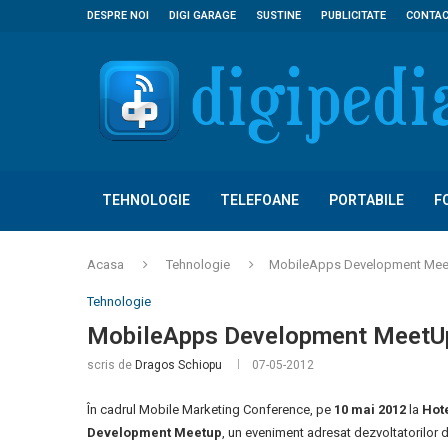
DESPRE NOI
DIGI GARAGE
SUSTINE
PUBLICITATE
CONTA
TEHNOLOGIE
TELEFOANE
PORTABILE
F
Acasa
Tehnologie
MobileApps Development Me
Tehnologie
MobileApps Development MeetU
scris de
Dragos Schiopu
07-05-2012
În cadrul Mobile Marketing Conference, pe
10 mai 2012
la
Hot
Development Meetup
, un eveniment adresat dezvoltatorilor 