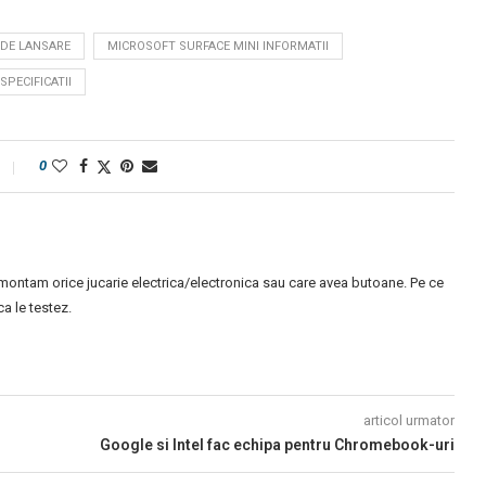
 DE LANSARE
MICROSOFT SURFACE MINI INFORMATII
SPECIFICATII
0
montam orice jucarie electrica/electronica sau care avea butoane. Pe ce
 le testez.
articol urmator
Google si Intel fac echipa pentru Chromebook-uri