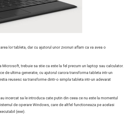
area lor tableta, dar cu ajutorul unor zvonuri aflam ca va avea o
la Microsoft, trebuie sa stie ca este la fel precum un laptop sau calculator.
 de ultima generatie, cu ajutorul carora transforma tableta intr-un
estia reusesc sa transforme dintr-o simpla tableta intr-un adevarat
at au incercat sa le introduca cate putin din ceea ce nu este la momentul
u sistemul de operare Windows, care de altfel functioneaza pe acelasi
xecutabil (exe).