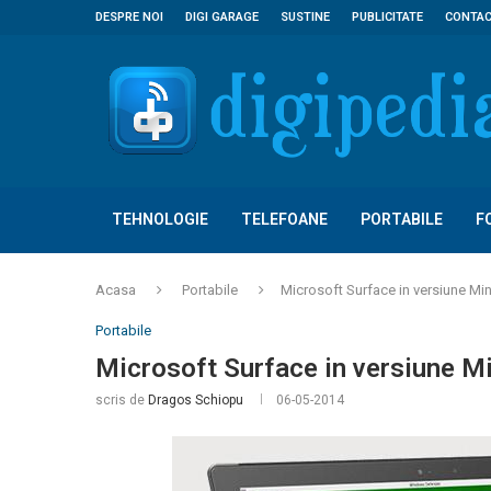
DESPRE NOI
DIGI GARAGE
SUSTINE
PUBLICITATE
CONTA
TEHNOLOGIE
TELEFOANE
PORTABILE
F
Acasa
Portabile
Microsoft Surface in versiune Min
Portabile
Microsoft Surface in versiune Mi
scris de
Dragos Schiopu
06-05-2014