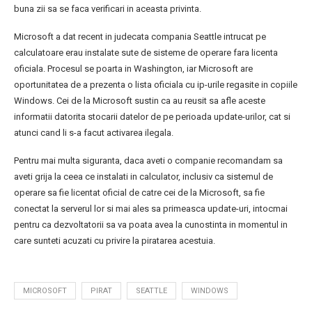
buna zii sa se faca verificari in aceasta privinta.
Microsoft a dat recent in judecata compania Seattle intrucat pe
calculatoare erau instalate sute de sisteme de operare fara licenta
oficiala. Procesul se poarta in Washington, iar Microsoft are
oportunitatea de a prezenta o lista oficiala cu ip-urile regasite in copiile
Windows. Cei de la Microsoft sustin ca au reusit sa afle aceste
informatii datorita stocarii datelor de pe perioada update-urilor, cat si
atunci cand li s-a facut activarea ilegala.
Pentru mai multa siguranta, daca aveti o companie recomandam sa
aveti grija la ceea ce instalati in calculator, inclusiv ca sistemul de
operare sa fie licentat oficial de catre cei de la Microsoft, sa fie
conectat la serverul lor si mai ales sa primeasca update-uri, intocmai
pentru ca dezvoltatorii sa va poata avea la cunostinta in momentul in
care sunteti acuzati cu privire la piratarea acestuia.
MICROSOFT
PIRAT
SEATTLE
WINDOWS