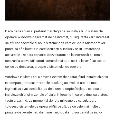
Daca pana acum ai preferat mai degraba sa instalezi un sistem de
operare Windows descarcat de pe internet, cu siguranta vei fi interesat
sa afli consecintele si noile sisteme prin care cei de la Microsoft vor
putea sa afle locatia in care locuiesti si inclusiv sa iti urmareasca
activitatile. De data aceasta, dezvoltatorii de la Microsoft au trimis
sesizari la cativa utilizatori, urmand mai apoi sa ii ia la verificat pe toti
cei ce au descarcat o copie a sistemului de operare.
Windows in ultimii ani a devenit extrem de piratat, fiind instalat chiar si
in companii, intrucat metodele cracking au evoluat atat de mult,
inginerii au avut posibilitatea de a crea o copie fidela pe care sa o
instaleze chiar si in zonele oficiale, in locurile in care te duci sa platesti
factura s.a.m.d. La momentul de fata milioane de calculatoare
folosesc sistemele de operare Microsoft, de ce cele mai multe ori
piratate de pe internet, dar nimeni niciodata nu s-a gandit ca intr-o