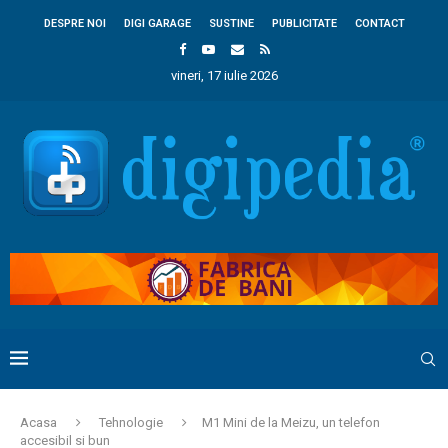
DESPRE NOI
DIGI GARAGE
SUSTINE
PUBLICITATE
CONTACT
vineri, 17 iulie 2026
Acasa
Tehnologie
M1 Mini de la Meizu, un telefon
accesibil si bun