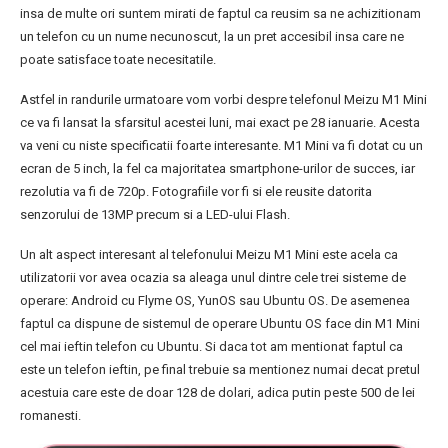
insa de multe ori suntem mirati de faptul ca reusim sa ne achizitionam
un telefon cu un nume necunoscut, la un pret accesibil insa care ne
poate satisface toate necesitatile.
Astfel in randurile urmatoare vom vorbi despre telefonul Meizu M1 Mini
ce va fi lansat la sfarsitul acestei luni, mai exact pe 28 ianuarie. Acesta
va veni cu niste specificatii foarte interesante. M1 Mini va fi dotat cu un
ecran de 5 inch, la fel ca majoritatea smartphone-urilor de succes, iar
rezolutia va fi de 720p. Fotografiile vor fi si ele reusite datorita
senzorului de 13MP precum si a LED-ului Flash.
Un alt aspect interesant al telefonului Meizu M1 Mini este acela ca
utilizatorii vor avea ocazia sa aleaga unul dintre cele trei sisteme de
operare: Android cu Flyme OS, YunOS sau Ubuntu OS. De asemenea
faptul ca dispune de sistemul de operare Ubuntu OS face din M1 Mini
cel mai ieftin telefon cu Ubuntu. Si daca tot am mentionat faptul ca
este un telefon ieftin, pe final trebuie sa mentionez numai decat pretul
acestuia care este de doar 128 de dolari, adica putin peste 500 de lei
romanesti.