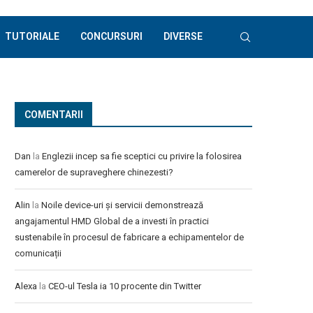
TUTORIALE
CONCURSURI
DIVERSE
COMENTARII
Dan
la
Englezii incep sa fie sceptici cu privire la folosirea
camerelor de supraveghere chinezesti?
Alin
la
Noile device-uri și servicii demonstrează
angajamentul HMD Global de a investi în practici
sustenabile în procesul de fabricare a echipamentelor de
comunicații
Alexa
la
CEO-ul Tesla ia 10 procente din Twitter