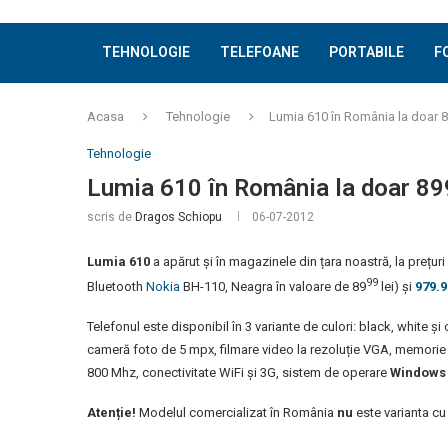
TEHNOLOGIE
TELEFOANE
PORTABILE
F
Acasa
Tehnologie
Lumia 610 în România la doar 8
Tehnologie
Lumia 610 în România la doar 899
scris de
Dragos Schiopu
06-07-2012
Lumia 610
a apărut și în magazinele din țara noastră, la prețur
99
Bluetooth
Nokia
BH-110, Neagra în valoare de 89
lei) și
979.9
Telefonul este disponibil în 3 variante de culori: black, white și
cameră foto de 5 mpx, filmare video la rezoluție VGA, memor
800 Mhz, conectivitate WiFi și 3G, sistem de operare
Windows 
Atenție!
Modelul comercializat în România
nu
este varianta cu