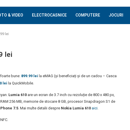
OTO & VIDEO
ELECTROCASNICE
COMPUTERE
JOCURI
99 lei
 lei
i foarte bune:
899.99 lei
la eMAG (și beneficiați și de un cadou – Casca
0 lei
la QuickMobile.
 cyan.
Lumia 610
are un ecran de 3.7 inch cu rezoluție de 800 x 480 px,
ie RAM 256 MB, memorie de stocare 8 GB, procesor Snapdragon S1 de
Phone 7.5
. Mai multe detalii despre
Nokia Lumia 610
aici
.
 NFC.