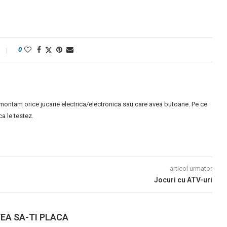
0
montam orice jucarie electrica/electronica sau care avea butoane. Pe ce
 le testez.
articol urmator
Jocuri cu ATV-uri
EA SA-TI PLACA