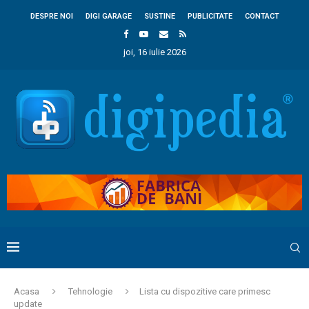
DESPRE NOI
DIGI GARAGE
SUSTINE
PUBLICITATE
CONTACT
joi, 16 iulie 2026
Acasa
Tehnologie
Lista cu dispozitive care primesc
update