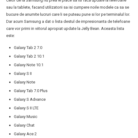
Celor de la Samsung nu prea le place sa isi faca update la telefoane
sau la tablete, facand utilizatorii sa isi cumpere noile modele ca sa se
bucure de anumite lucruri care li se puteau pune si lor pe terminalul lor.
Dar acum Samsung a dat o lista destul de impresionanta de telefoane
care vor primi in viitorul apropiat update la Jelly Bean. Aceasta lista
este:
Galaxy Tab 2 7.0
Galaxy Tab 2 10.1
Galaxy Note 10.1
Galaxy S II
Galaxy Note
Galaxy Tab 7.0 Plus
Galaxy S Advance
Galaxy S II LTE
Galaxy Music
Galaxy Chat
Galaxy Ace 2