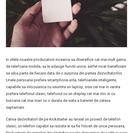
In zilele noastre producatorii incearca sa diversifice cat mai mult gama
de telefoane mobile, sa le adauge functii unice, astfel incat beneficiarii
sa aiba parte de fiecare data de o surpriza din partea dezvoltatorilor.
Unele persoane prefera smartphone-urile, telefoanele inteligente,
capabile sa inlocuiasca cu usurinta un laptop, insa cei mai in varsta
prefera telefonul clasic, telefonul cu un display cat mai mic si cu
butoane cat mai mari cu o durata de viata a bateriei de cateva
saptamani.
Cativa dezvoltatori de pe Kickstarter au lansat un proiect de telefon
clasic, un telefon capabil sa reziste si sa fie folosit de orice persoana,
fiind extrem de simplist. Noul telefon poarta denumirea de Light si pare