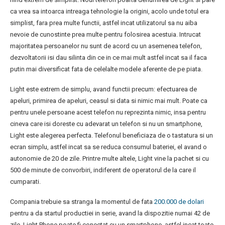
ca vrea sa intoarca intreaga tehnologie la origini, acolo unde totul era
simplist, fara prea multe functii, astfel incat utilizatorul sa nu aiba
nevoie de cunostinte prea multe pentru folosirea acestuia. Intrucat
majoritatea persoanelor nu sunt de acord cu un asemenea telefon,
dezvoltatorii isi dau silinta din ce in ce mai mult astfel incat sa il faca
putin mai diversificat fata de celelalte modele aferente de pe piata.
Light este extrem de simplu, avand functii precum: efectuarea de
apeluri, primirea de apeluri, ceasul si data si nimic mai mult. Poate ca
pentru unele persoane acest telefon nu reprezinta nimic, insa pentru
cineva care isi doreste cu adevarat un telefon si nu un smartphone,
Light este alegerea perfecta. Telefonul beneficiaza de o tastatura si un
ecran simplu, astfel incat sa se reduca consumul bateriei, el avand o
autonomie de 20 de zile. Printre multe altele, Light vine la pachet si cu
500 de minute de convorbiri, indiferent de operatorul de la care il
cumparati.
Compania trebuie sa stranga la momentul de fata
200.000 de dolari
pentru a da startul productiei in serie, avand la dispozitie numai 42 de
zile. Light Phone poate fi conectat cu un smartphone, astfel incat toate