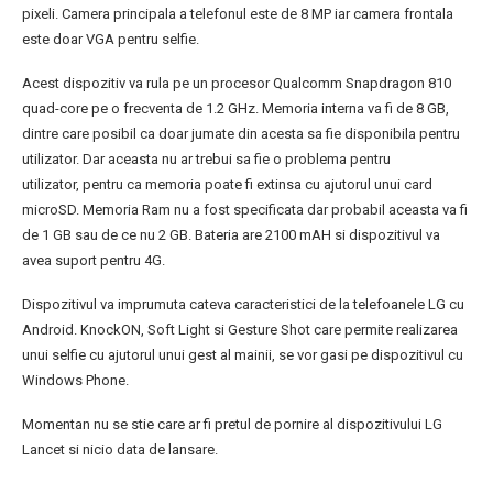
pixeli. Camera principala a telefonul este de 8 MP iar camera frontala
este doar VGA pentru selfie.
Acest dispozitiv va rula pe un procesor Qualcomm Snapdragon 810
quad-core pe o frecventa de 1.2 GHz. Memoria interna va fi de 8 GB,
dintre care posibil ca doar jumate din acesta sa fie disponibila pentru
utilizator. Dar aceasta nu ar trebui sa fie o problema pentru
utilizator, pentru ca memoria poate fi extinsa cu ajutorul unui card
microSD. Memoria Ram nu a fost specificata dar probabil aceasta va fi
de 1 GB sau de ce nu 2 GB. Bateria are 2100 mAH si dispozitivul va
avea suport pentru 4G.
Dispozitivul va imprumuta cateva caracteristici de la telefoanele LG cu
Android. KnockON, Soft Light si Gesture Shot care permite realizarea
unui selfie cu ajutorul unui gest al mainii, se vor gasi pe dispozitivul cu
Windows Phone.
Momentan nu se stie care ar fi pretul de pornire al dispozitivului LG
Lancet si nicio data de lansare.